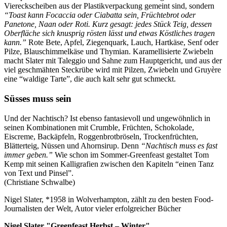
Viereckscheiben aus der Plastikverpackung gemeint sind, sondern
“Toast kann Focaccia oder Ciabatta sein, Früchtebrot oder
Panetone, Naan oder Roti. Kurz gesagt: jedes Stück Teig, dessen
Oberfläche sich knusprig rösten lässt und etwas Köstliches tragen
kann.”
Rote Bete, Apfel, Ziegenquark, Lauch, Hartkäse, Senf oder
Pilze, Blauschimmelkäse und Thymian. Karamellisierte Zwiebeln
macht Slater mit Taleggio und Sahne zum Hauptgericht, und aus der
viel geschmähten Steckrübe wird mit Pilzen, Zwiebeln und Gruyère
eine “waldige Tarte”, die auch kalt sehr gut schmeckt.
Süsses muss sein
Und der Nachtisch? Ist ebenso fantasievoll und ungewöhnlich in
seinen Kombinationen mit Crumble, Früchten, Schokolade,
Eiscreme, Backäpfeln, Roggenbrotbröseln, Trockenfrüchten,
Blätterteig, Nüssen und Ahornsirup. Denn
“Nachtisch muss es fast
immer geben.”
Wie schon im Sommer-Greenfeast gestaltet Tom
Kemp mit seinen Kalligrafien zwischen den Kapiteln “einen Tanz
von Text und Pinsel”.
(Christiane Schwalbe)
Nigel Slater, *1958 in Wolverhampton, zählt zu den besten Food-
Journalisten der Welt, Autor vieler erfolgreicher Bücher
Nigel Slater "Greenfeast Herbst – Winter"