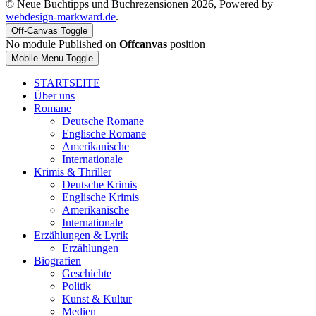
© Neue Buchtipps und Buchrezensionen 2026, Powered by
webdesign-markward.de
.
Off-Canvas Toggle
No module Published on
Offcanvas
position
Mobile Menu Toggle
STARTSEITE
Über uns
Romane
Deutsche Romane
Englische Romane
Amerikanische
Internationale
Krimis & Thriller
Deutsche Krimis
Englische Krimis
Amerikanische
Internationale
Erzählungen & Lyrik
Erzählungen
Biografien
Geschichte
Politik
Kunst & Kultur
Medien