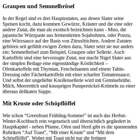
Graupen und Semmelbrösel
In der Regel sind es drei Hauptzutaten, aus denen Slater seine
Speisen kocht, dazu kommen Gewürze, Kräuter und die eine oder
andere Zutat, die man als exotisch bezeichnen kann - Miso, die
japanische Würzpaste aus fermentierten Sojabohnen, oder Ponzu,
eine Würzsauce auf der Basis von Zitrusfrüchten. Andere Zutaten
gehören seit gefühlt ewigen Zeiten dazu, Slater setzt sie nur anders
ein: Semmelbrösel zum Beispiel, Graupen oder Sellerie. Auch
Kartoffeln sind eine bevorzugte Zutat, nur macht Nigel Slater aus
der simplen Beilage eine eigenständige Köstlichkeit –
Ofenkartoffeln mit Thymian, Fenchelsamen und einem Tahin-
Dressing oder Fächerkartoffeln mit einer scharfen Tomatensauce.
Und selbst der ungeliebte Knollensellerie wird mit Gemüsebrühe,
Milch, Meerrettich und knusprigen Pumpernickel-Krümeln zu einer
überaus delikaten Suppe.
Mit Kruste oder Schöpflöffel
Wie schon “Greenfeast Frühling-Sommer” ist auch das Herbst-
Winter-Kochbuch rein vegetarisch und übersichtlich gegliedert in
Hauptkapitel - neben Pfanne, Ofen und Herd gibt es die spannenden
Rubriken “Auf Toast”, “Mit einer Kruste” und “Mit dem
Schöpflöffel”. Wobei mit Toast nicht nur die fertigen