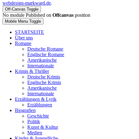
webdesign-markward.de
.
Off-Canvas Toggle
No module Published on
Offcanvas
position
Mobile Menu Toggle
STARTSEITE
Über uns
Romane
Deutsche Romane
Englische Romane
Amerikanische
Internationale
Krimis & Thriller
Deutsche Krimis
Englische Krimis
Amerikanische
Internationale
Erzählungen & Lyrik
Erzählungen
Biografien
Geschichte
Politik
Kunst & Kultur
Medien
Kinder & Jugendliche