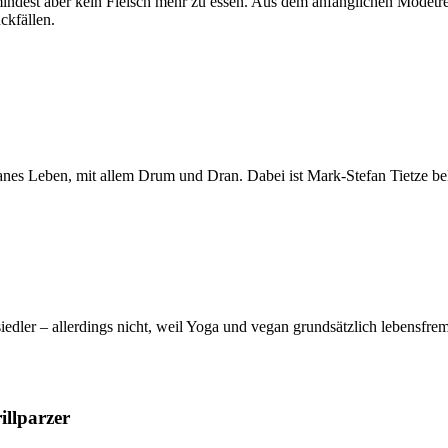
 zumindest aber kein Fleisch mehr zu essen. Aus dem anfänglichen Mod
ckfällen.
nes Leben, mit allem Drum und Dran. Dabei ist Mark-Stefan Tietze bek
iedler – allerdings nicht, weil Yoga und vegan grundsätzlich lebensfre
llparzer