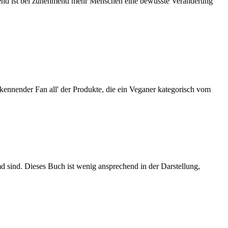
etrend ist bei zunehmend mehr Menschen eine bewusste Veränderung
ennender Fan all' der Produkte, die ein Veganer kategorisch vom
md sind. Dieses Buch ist wenig ansprechend in der Darstellung,