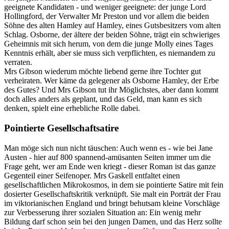
geeignete Kandidaten - und weniger geeignete: der junge Lord
Hollingford, der Verwalter Mr Preston und vor allem die beiden
Söhne des alten Hamley auf Hamley, eines Gutsbesitzers vom alten
Schlag. Osborne, der ältere der beiden Söhne, trägt ein schwieriges
Geheimnis mit sich herum, von dem die junge Molly eines Tages
Kenntnis erhält, aber sie muss sich verpflichten, es niemandem zu
verraten.
Mrs Gibson wiederum möchte liebend gerne ihre Tochter gut
verheiraten. Wer käme da gelegener als Osborne Hamley, der Erbe
des Gutes? Und Mrs Gibson tut ihr Möglichstes, aber dann kommt
doch alles anders als geplant, und das Geld, man kann es sich
denken, spielt eine erhebliche Rolle dabei.
Pointierte Gesellschaftsatire
Man möge sich nun nicht täuschen: Auch wenn es - wie bei Jane
Austen - hier auf 800 spannend-amüsanten Seiten immer um die
Frage geht, wer am Ende wen kriegt - dieser Roman ist das ganze
Gegenteil einer Seifenoper. Mrs Gaskell entfaltet einen
gesellschaftlichen Mikrokosmos, in dem sie pointierte Satire mit fein
dosierter Gesellschaftskritik verknüpft. Sie malt ein Porträt der Frau
im viktorianischen England und bringt behutsam kleine Vorschläge
zur Verbesserung ihrer sozialen Situation an: Ein wenig mehr
Bildung darf schon sein bei den jungen Damen, und das Herz sollte