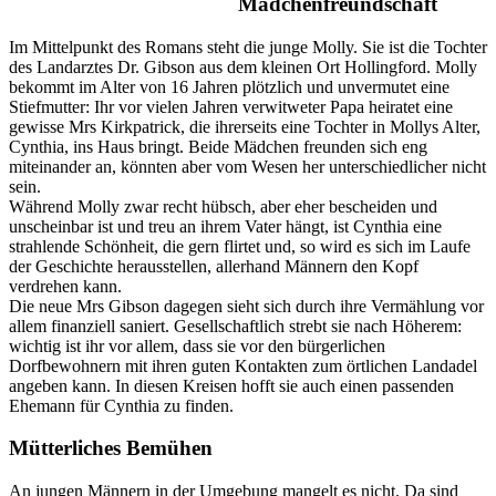
Mädchenfreundschaft
Im Mittelpunkt des Romans steht die junge Molly. Sie ist die Tochter
des Landarztes Dr. Gibson aus dem kleinen Ort Hollingford. Molly
bekommt im Alter von 16 Jahren plötzlich und unvermutet eine
Stiefmutter: Ihr vor vielen Jahren verwitweter Papa heiratet eine
gewisse Mrs Kirkpatrick, die ihrerseits eine Tochter in Mollys Alter,
Cynthia, ins Haus bringt. Beide Mädchen freunden sich eng
miteinander an, könnten aber vom Wesen her unterschiedlicher nicht
sein.
Während Molly zwar recht hübsch, aber eher bescheiden und
unscheinbar ist und treu an ihrem Vater hängt, ist Cynthia eine
strahlende Schönheit, die gern flirtet und, so wird es sich im Laufe
der Geschichte herausstellen, allerhand Männern den Kopf
verdrehen kann.
Die neue Mrs Gibson dagegen sieht sich durch ihre Vermählung vor
allem finanziell saniert. Gesellschaftlich strebt sie nach Höherem:
wichtig ist ihr vor allem, dass sie vor den bürgerlichen
Dorfbewohnern mit ihren guten Kontakten zum örtlichen Landadel
angeben kann. In diesen Kreisen hofft sie auch einen passenden
Ehemann für Cynthia zu finden.
Mütterliches Bemühen
An jungen Männern in der Umgebung mangelt es nicht. Da sind