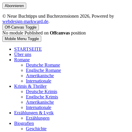
Abonnieren
© Neue Buchtipps und Buchrezensionen 2026, Powered by
webdesign-markward.de
.
Off-Canvas Toggle
No module Published on
Offcanvas
position
Mobile Menu Toggle
STARTSEITE
Über uns
Romane
Deutsche Romane
Englische Romane
Amerikanische
Internationale
Krimis & Thriller
Deutsche Krimis
Englische Krimis
Amerikanische
Internationale
Erzählungen & Lyrik
Erzählungen
Biografien
Geschichte