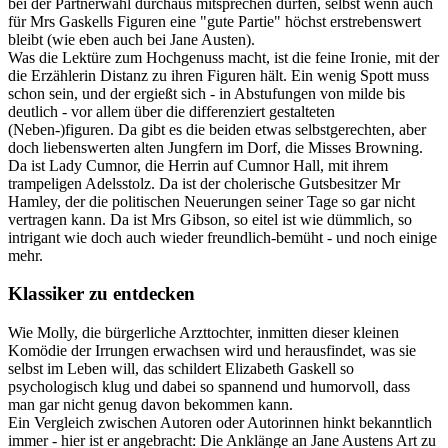
bei der Partnerwahl durchaus mitsprechen dürfen, selbst wenn auch
für Mrs Gaskells Figuren eine "gute Partie" höchst erstrebenswert
bleibt (wie eben auch bei Jane Austen).
Was die Lektüre zum Hochgenuss macht, ist die feine Ironie, mit der
die Erzählerin Distanz zu ihren Figuren hält. Ein wenig Spott muss
schon sein, und der ergießt sich - in Abstufungen von milde bis
deutlich - vor allem über die differenziert gestalteten
(Neben-)figuren. Da gibt es die beiden etwas selbstgerechten, aber
doch liebenswerten alten Jungfern im Dorf, die Misses Browning.
Da ist Lady Cumnor, die Herrin auf Cumnor Hall, mit ihrem
trampeligen Adelsstolz. Da ist der cholerische Gutsbesitzer Mr
Hamley, der die politischen Neuerungen seiner Tage so gar nicht
vertragen kann. Da ist Mrs Gibson, so eitel ist wie dümmlich, so
intrigant wie doch auch wieder freundlich-bemüht - und noch einige
mehr.
Klassiker zu entdecken
Wie Molly, die bürgerliche Arzttochter, inmitten dieser kleinen
Komödie der Irrungen erwachsen wird und herausfindet, was sie
selbst im Leben will, das schildert Elizabeth Gaskell so
psychologisch klug und dabei so spannend und humorvoll, dass
man gar nicht genug davon bekommen kann.
Ein Vergleich zwischen Autoren oder Autorinnen hinkt bekanntlich
immer - hier ist er angebracht: Die Anklänge an Jane Austens Art zu