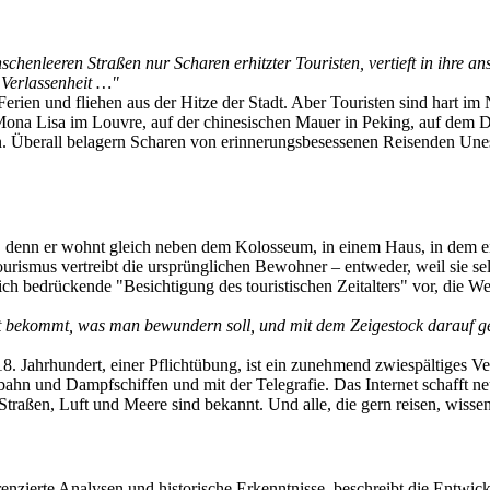
henleeren Straßen nur Scharen erhitzter Touristen, vertieft in ihre anst
Verlassenheit …"
erien und fliehen aus der Hitze der Stadt. Aber Touristen sind hart im
ona Lisa im Louvre, auf der chinesischen Mauer in Peking, auf dem 
. Überall belagern Scharen von erinnerungsbesessenen Reisenden Une
 denn er wohnt gleich neben dem Kolosseum, in einem Haus, in dem e
ismus vertreibt die ursprünglichen Bewohner – entweder, weil sie selb
ich bedrückende "Besichtigung des touristischen Zeitalters" vor, die W
bekommt, was man bewundern soll, und mit dem Zeigestock darauf gest
8. Jahrhundert, einer Pflichtübung, ist ein zunehmend zwiespältiges V
n und Dampfschiffen und mit der Telegrafie. Das Internet schafft neu
 Straßen, Luft und Meere sind bekannt. Und alle, die gern reisen, wisse
nzierte Analysen und historische Erkenntnisse, beschreibt die Entwick