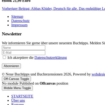
eBook 21,99 Euro
Vorheriger Beitrag: Abbas Khider, Deutsch für alle. Das endgültige 
Sitemap
Datenschutz
Impressum
Newsletter
Wir informieren Sie gerne über unsere neuesten Buchtipps. Melden Si
Ich akzeptiere die
Datenschutzerklärung
Abonnieren
© Neue Buchtipps und Buchrezensionen 2026, Powered by
webdesi
Off-Canvas Toggle
No module Published on
Offcanvas
position
Mobile Menu Toggle
STARTSEITE
Über uns
Romane