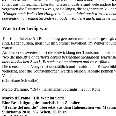
füttert uns mit reichlich Literatur. Dieser Industrie sind viele andere
vergessen die Restaurants – es gibt sie längst, die sogenannten kulina
"Hunger nach Welt: Den Hunger sollte man dabei auch wörtlich nehm
bewundern, an seinen Stränden zu baden, sondern auch, um seine 'Spezi
Was früher heilig war
Tourismus ist eine Art Pflichtübung geworden und hat dafür gesorgt,
sind, Bettenburgen, meist nur im Sommer bevölkert, im Winter tot und
waren.
Am bemerkenswertesten ist die Entwicklung der Tourismusindustrie, d
"wo die Industrie andernorts bereits bestehende Siedlungen 'touristis
ausschließlichen Zweck, Besucher zu empfangen und zu verführen."
Die menschliche Neugier ist unersättlich und – natürlich – Reisen bi
vielleicht, aber die Touristenhorden werden bleiben. Abhilfe können 
Venedig.
(Christiane Schwalbe)
Marco d’Eramo, *1947, italienischer Journalist, lebt in Rom
Marco d'Eramo "Die Welt im Selfie"
Eine Besichtigung des touristischen Zeitalters
"Il selfie del mondo" übersetzt aus dem Italienischen von Marti
Suhrkamp 2018, 362 Seiten, 26 Euro