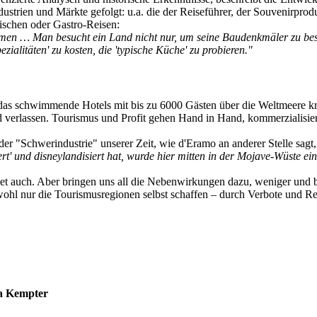
 Industrien und Märkte gefolgt: u.a. die der Reiseführer, der Souvenirpro
rischen oder Gastro-Reisen:
en … Man besucht ein Land nicht nur, um seine Baudenkmäler zu besuch
alitäten' zu kosten, die 'typische Küche' zu probieren."
 das schwimmende Hotels mit bis zu 6000 Gästen über die Weltmeere kr
 verlassen. Tourismus und Profit gehen Hand in Hand, kommerzialisiert 
er "Schwerindustrie" unserer Zeit, wie d'Eramo an anderer Stelle sagt
iert' und disneylandisiert hat, wurde hier mitten in der Mojave-Wüste e
ldet auch. Aber bringen uns all die Nebenwirkungen dazu, weniger und 
wohl nur die Tourismusregionen selbst schaffen – durch Verbote und Re
na Kempter