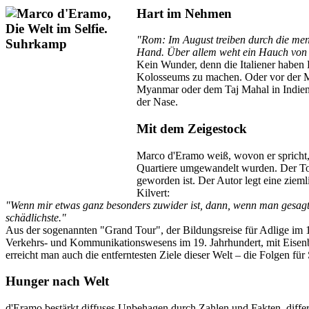
Hart im Nehmen
"Rom: Im August treiben durch die mensc
Hand. Über allem weht ein Hauch von 
Kein Wunder, denn die Italiener haben F
Kolosseums zu machen. Oder vor der M
Myanmar oder dem Taj Mahal in Indien
der Nase.
Mit dem Zeigestock
Marco d'Eramo weiß, wovon er spricht,
Quartiere umgewandelt wurden. Der Tour
geworden ist. Der Autor legt eine zieml
Kilvert:
"Wenn mir etwas ganz besonders zuwider ist, dann, wenn man gesagt 
schädlichste."
Aus der sogenannten "Grand Tour", der Bildungsreise für Adlige im 1
Verkehrs- und Kommunikationswesens im 19. Jahrhundert, mit Eisenbah
erreicht man auch die entferntesten Ziele dieser Welt – die Folgen für
Hunger nach Welt
d'Eramo bestärkt diffuses Unbehagen durch Zahlen und Fakten, differe