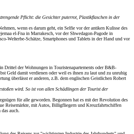
rengende Pflicht: die Gesichter puterrot, Plastikflaschen in der
 Nehmen, wenn es darum geht, ein Selfie vor der antiken Kulisse des
Djemaa el-Fna in Marrakesch, vor der Shwedagon-Pagode in
sco-Welterbe-Schätze, Smartphones und Tablets in der Hand und vor
in Drittel der Wohnungen in Touristenapartements oder B&B-
st Geld damit verdienen oder weil es ihnen zu laut und zu unruhig
ertung überlässt er anderen, z.B. dem englischen Geistlichen Robert
oßen wird. So ist von allen Schädlingen der Tourist der
ergnügen für alle geworden. Begonnen hat es mit der Revolution des
e Reisemärkte, mit Autos, Billigfliegern und Kreuzfahrtschiffen
n das auch.
lung des Reisens zur "wichtigsten Industrie des Jahrhunderts" und