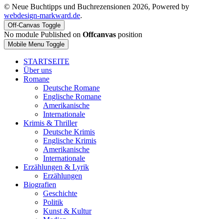
© Neue Buchtipps und Buchrezensionen 2026, Powered by
webdesign-markward.de
.
Off-Canvas Toggle
No module Published on
Offcanvas
position
Mobile Menu Toggle
STARTSEITE
Über uns
Romane
Deutsche Romane
Englische Romane
Amerikanische
Internationale
Krimis & Thriller
Deutsche Krimis
Englische Krimis
Amerikanische
Internationale
Erzählungen & Lyrik
Erzählungen
Biografien
Geschichte
Politik
Kunst & Kultur