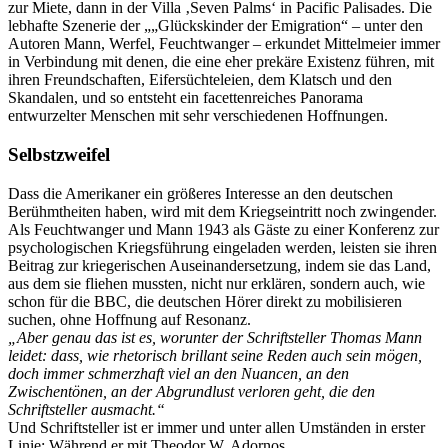
zur Miete, dann in der Villa ‚Seven Palms‘ in Pacific Palisades. Die
lebhafte Szenerie der „„Glückskinder der Emigration“ – unter den
Autoren Mann, Werfel, Feuchtwanger – erkundet Mittelmeier immer
in Verbindung mit denen, die eine eher prekäre Existenz führen, mit
ihren Freundschaften, Eifersüchteleien, dem Klatsch und den
Skandalen, und so entsteht ein facettenreiches Panorama
entwurzelter Menschen mit sehr verschiedenen Hoffnungen.
Selbstzweifel
Dass die Amerikaner ein größeres Interesse an den deutschen
Berühmtheiten haben, wird mit dem Kriegseintritt noch zwingender.
Als Feuchtwanger und Mann 1943 als Gäste zu einer Konferenz zur
psychologischen Kriegsführung eingeladen werden, leisten sie ihren
Beitrag zur kriegerischen Auseinandersetzung, indem sie das Land,
aus dem sie fliehen mussten, nicht nur erklären, sondern auch, wie
schon für die BBC, die deutschen Hörer direkt zu mobilisieren
suchen, ohne Hoffnung auf Resonanz.
„Aber genau das ist es, worunter der Schriftsteller Thomas Mann
leidet: dass, wie rhetorisch brillant seine Reden auch sein mögen,
doch immer schmerzhaft viel an den Nuancen, an den
Zwischentönen, an der Abgrundlust verloren geht, die den
Schriftsteller ausmacht.“
Und Schriftsteller ist er immer und unter allen Umständen in erster
Linie: Während er mit Theodor W. Adornos