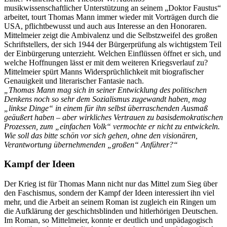
musikwissenschaftlicher Unterstützung an seinem „Doktor Faustus“
arbeitet, tourt Thomas Mann immer wieder mit Vorträgen durch die
USA, pflichtbewusst und auch aus Interesse an den Honoraren.
Mittelmeier zeigt die Ambivalenz und die Selbstzweifel des großen
Schriftstellers, der sich 1944 der Bürgerprüfung als wichtigstem Teil
der Einbürgerung unterzieht. Welchen Einflüssen öffnet er sich, und
welche Hoffnungen lässt er mit dem weiteren Kriegsverlauf zu?
Mittelmeier spürt Manns Widersprüchlichkeit mit biografischer
Genauigkeit und literarischer Fantasie nach.
„Thomas Mann mag sich in seiner Entwicklung des politischen
Denkens noch so sehr dem Sozialismus zugewandt haben, mag
„linkse Dinge“ in einem für ihn selbst überraschenden Ausmaß
geäußert haben – aber wirkliches Vertrauen zu basisdemokratischen
Prozessen, zum „einfachen Volk“ vermochte er nicht zu entwickeln.
Wie soll das bitte schön vor sich gehen, ohne den visionären,
Verantwortung übernehmenden „großen“ Anführer?“
Kampf der Ideen
Der Krieg ist für Thomas Mann nicht nur das Mittel zum Sieg über
den Faschismus, sondern der Kampf der Ideen interessiert ihn viel
mehr, und die Arbeit an seinem Roman ist zugleich ein Ringen um
die Aufklärung der geschichtsblinden und hitlerhörigen Deutschen.
Im Roman, so Mittelmeier, konnte er deutlich und unpädagogisch