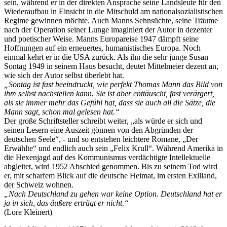
sein, während er in der direkten Ansprache seine Landsleute für den
Wiederaufbau in Einsicht in die Mitschuld am nationalsozialistischen
Regime gewinnen möchte. Auch Manns Sehnsüchte, seine Träume
nach der Operation seiner Lunge imaginiert der Autor in dezenter
und poetischer Weise. Manns Europareise 1947 dämpft seine
Hoffnungen auf ein erneuertes, humanistisches Europa. Noch
einmal kehrt er in die USA zurück. Als ihn die sehr junge Susan
Sontag 1949 in seinem Haus besucht, deutet Mittelmeier dezent an,
wie sich der Autor selbst überlebt hat.
„Sontag ist fast beeindruckt, wie perfekt Thomas Mann das Bild von
ihm selbst nachstellen kann. Sie ist aber enttäuscht, fast verärgert,
als sie immer mehr das Gefühl hat, dass sie auch all die Sätze, die
Mann sagt, schon mal gelesen hat.“
Der große Schriftsteller schreibt weiter, „als würde er sich und
seinen Lesern eine Auszeit gönnen von den Abgründen der
deutschen Seele“, - und so entstehen leichtere Romane, „Der
Erwählte“ und endlich auch sein „Felix Krull“. Während Amerika in
die Hexenjagd auf des Kommunismus verdächtigte Intellektuelle
abgleitet, wird 1952 Abschied genommen. Bis zu seinem Tod wird
er, mit scharfem Blick auf die deutsche Heimat, im ersten Exilland,
der Schweiz wohnen.
„Nach Deutschland zu gehen war keine Option. Deutschland hat er
ja in sich, das äußere erträgt er nicht.“
(Lore Kleinert)