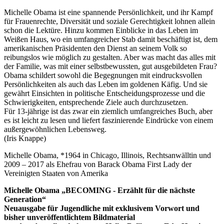
Michelle Obama ist eine spannende Persönlichkeit, und ihr Kampf
für Frauenrechte, Diversität und soziale Gerechtigkeit lohnen allein
schon die Lektüre. Hinzu kommen Einblicke in das Leben im
Weißen Haus, wo ein umfangreicher Stab damit beschäftigt ist, dem
amerikanischen Präsidenten den Dienst an seinem Volk so
reibungslos wie möglich zu gestalten. Aber was macht das alles mit
der Familie, was mit einer selbstbewussten, gut ausgebildeten Frau?
Obama schildert sowohl die Begegnungen mit eindrucksvollen
Persönlichkeiten als auch das Leben im goldenen Käfig. Und sie
gewährt Einsichten in politische Entscheidungsprozesse und die
Schwierigkeiten, entsprechende Ziele auch durchzusetzen.
Für 13-jährige ist das zwar ein ziemlich umfangreiches Buch, aber
es ist leicht zu lesen und liefert faszinierende Eindrücke von einem
außergewöhnlichen Lebensweg.
(Iris Knappe)
Michelle Obama, *1964 in Chicago, Illinois, Rechtsanwälltin und
2009 – 2017 als Ehefrau von Barack Obama First Lady der
Vereinigten Staaten von Amerika
Michelle Obama „BECOMING - Erzählt für die nächste
Generation“
Neuausgabe für Jugendliche mit exklusivem Vorwort und
bisher unveröffentlichtem Bildmaterial