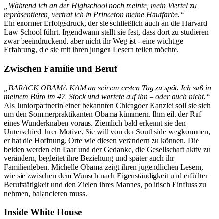
„Während ich an der Highschool noch meinte, mein Viertel zu
repräsentieren, vertrat ich in Princeton meine Hautfarbe.“
Ein enormer Erfolgsdruck, der sie schließlich auch an die Harvard
Law School führt. Irgendwann stellt sie fest, dass dort zu studieren
zwar beeindruckend, aber nicht ihr Weg ist - eine wichtige
Erfahrung, die sie mit ihren jungen Lesern teilen möchte.
Zwischen Familie und Beruf
„BARACK OBAMA KAM an seinem ersten Tag zu spät. Ich saß in
meinem Büro im 47. Stock und wartete auf ihn – oder auch nicht.“
Als Juniorpartnerin einer bekannten Chicagoer Kanzlei soll sie sich
um den Sommerpraktikanten Obama kümmern. Ihm eilt der Ruf
eines Wunderknaben voraus. Ziemlich bald erkennt sie den
Unterschied ihrer Motive: Sie will von der Southside wegkommen,
er hat die Hoffnung, Orte wie diesen verändern zu können. Die
beiden werden ein Paar und der Gedanke, die Gesellschaft aktiv zu
verändern, begleitet ihre Beziehung und später auch ihr
Familienleben. Michelle Obama zeigt ihren jugendlichen Lesern,
wie sie zwischen dem Wunsch nach Eigenständigkeit und erfüllter
Berufstätigkeit und den Zielen ihres Mannes, politisch Einfluss zu
nehmen, balancieren muss.
Inside White House