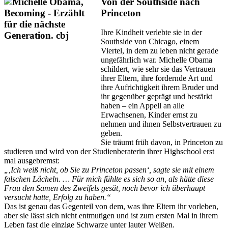
Von der Southside nach
Princeton
Ihre Kindheit verlebte sie in der
Southside von Chicago, einem
Viertel, in dem zu leben nicht gerade
ungefährlich war. Michelle Obama
schildert, wie sehr sie das Vertrauen
ihrer Eltern, ihre fordernde Art und
ihre Aufrichtigkeit ihrem Bruder und
ihr gegenüber geprägt und bestärkt
haben – ein Appell an alle
Erwachsenen, Kinder ernst zu
nehmen und ihnen Selbstvertrauen zu
geben.
Sie träumt früh davon, in Princeton zu
studieren und wird von der Studienberaterin ihrer Highschool erst
mal ausgebremst:
„,Ich weiß nicht, ob Sie zu Princeton passen‘, sagte sie mit einem
falschen Lächeln. … Für mich fühlte es sich so an, als hätte diese
Frau den Samen des Zweifels gesät, noch bevor ich überhaupt
versucht hatte, Erfolg zu haben.“
Das ist genau das Gegenteil von dem, was ihre Eltern ihr vorleben,
aber sie lässt sich nicht entmutigen und ist zum ersten Mal in ihrem
Leben fast die einzige Schwarze unter lauter Weißen.