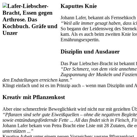
Kaputtes Knie
Johann Lafer, bekannt als Fernsehkoc
“Weil alle immer gesagt haben, dass ic
So begann der Leidensweg des Sternekoc
kam. Als es auch beim zweiten Knie lo
Ernährungsexpertin.
Disziplin und Ausdauer
Das Paar Liebscher-Bracht ist bekannt 
“Der Schmerz, von dem viele annehmen,
Zugspannung der Muskeln und Faszien au
den Endstellungen erreichen kann.”
Klingt einfach und ist es im Prinzip auch – wenn man Disziplin und
Kreativ mit Pflanzenkost
Aber eine schmerzfreie Beweglichkeit wird nicht nur mit gezielten Üb
“Pflanzen sind sehr gute Eiweißquellen – ohne die negativen Begleit
sowie entzündungsfördernde Fette ... All das findet sich in Fleisch,
Johann Lafer bekam von Petra Bracht eine Liste mit 28 Zutaten, die
unterstützen ...”
Kreative Arbeit unter einem neuen Vorzeichen: vegane Pflanzenkost.