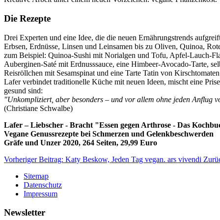
Die Rezepte
Drei Experten und eine Idee, die die neuen Ernährungstrends aufgre
Erbsen, Erdnüsse, Linsen und Leinsamen bis zu Oliven, Quinoa, Rote
zum Beispiel: Quinoa-Sushi mit Norialgen und Tofu, Apfel-Lauch-F
Auberginen-Saté mit Erdnusssauce, eine Himbeer-Avocado-Tarte, sel
Reisröllchen mit Sesamspinat und eine Tarte Tatin von Kirschtomaten
Lafer verbindet traditionelle Küche mit neuen Ideen, mischt eine P
gesund sind:
"Unkompliziert, aber besonders – und vor allem ohne jeden Anflug 
(Christiane Schwalbe)
Lafer – Liebscher - Bracht "Essen gegen Arthrose - Das Kochb
Vegane Genussrezepte bei Schmerzen und Gelenkbeschwerden
Gräfe und Unzer 2020, 264 Seiten, 29,99 Euro
Vorheriger Beitrag: Katy Beskow, Jeden Tag vegan. ars vivendi
Zurü
Sitemap
Datenschutz
Impressum
Newsletter