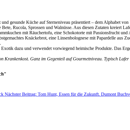
ift und gesunde Küche auf Sterneniveau präsentiert – dem Alphabet v
 Bete, Rucola, Sprossen und Walnüsse. Aus diesen Zutaten kreiert La
lammkuchen mit Räuchertofu, eine Schokotorte mit Passionsfrucht un
bstgemachtes Knäckebrot, eine Linsenbolognese mit Papardelle aus Zu
.
rise Exotik dazu und verwendet vorwiegend heimische Produkte. Das Erg
von Krankenkost. Ganz im Gegenteil auf Gourmetniveau. Typisch Lafer
uch"
ck
Nächster Beitrag: Tom Hunt, Essen für die Zukunft. Dumont Buchv