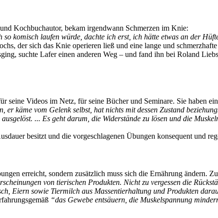
h und Kochbuchautor, bekam irgendwann Schmerzen im Knie:
h so komisch laufen würde, dachte ich erst, ich hätte etwas an der Hüf
hs, der sich das Knie operieren ließ und eine lange und schmerzhafte 
sging, suchte Lafer einen anderen Weg – und fand ihn bei Roland Lieb
für seine Videos im Netz, für seine Bücher und Seminare. Sie haben ein
 er käme vom Gelenk selbst, hat nichts mit dessen Zustand beziehungs
sgelöst. ... Es geht darum, die Widerstände zu lösen und die Muskeln 
 Ausdauer besitzt und die vorgeschlagenen Übungen konsequent und reg
ungen erreicht, sondern zusätzlich muss sich die Ernährung ändern. Zuv
erscheinungen von tierischen Produkten. Nicht zu vergessen die Rücks
 Fisch, Eiern sowie Tiermilch aus Massentierhaltung und Produkten dara
 erfahrungsgemäß
“das Gewebe entsäuern, die Muskelspannung mindern