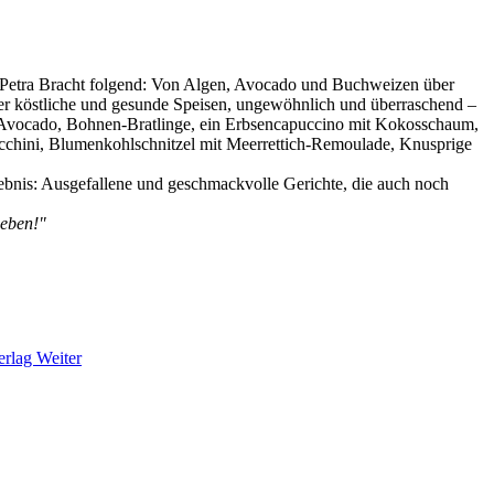
on Petra Bracht folgend: Von Algen, Avocado und Buchweizen über
fer köstliche und gesunde Speisen, ungewöhnlich und überraschend –
d Avocado, Bohnen-Bratlinge, ein Erbsencapuccino mit Kokosschaum,
cchini, Blumenkohlschnitzel mit Meerrettich-Remoulade, Knusprige
ebnis: Ausgefallene und geschmackvolle Gerichte, die auch noch
 eben!"
erlag
Weiter