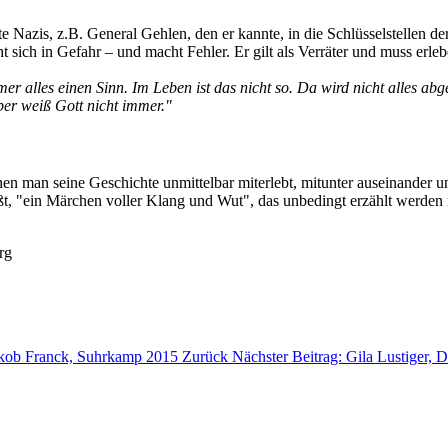
te Nazis, z.B. General Gehlen, den er kannte, in die Schlüsselstellen
ieht sich in Gefahr – und macht Fehler. Er gilt als Verräter und muss er
er alles einen Sinn. Im Leben ist das nicht so. Da wird nicht alles a
er weiß Gott nicht immer."
enen man seine Geschichte unmittelbar miterlebt, mitunter auseinander
t, "ein Märchen voller Klang und Wut", das unbedingt erzählt werden 
rg
 Jakob Franck, Suhrkamp 2015
Zurück
Nächster Beitrag: Gila Lustiger, 