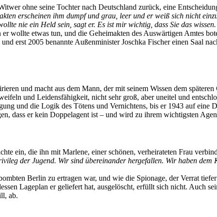
itwer ohne seine Tochter nach Deutschland zurück, eine Entscheidung,
ten erscheinen ihm dumpf und grau, leer und er weiß sich nicht einzuo
ollte nie ein Held sein, sagt er. Es ist mir wichtig, dass Sie das wissen.
er wollte etwas tun, und die Geheimakten des Auswärtigen Amtes boten
, und erst 2005 benannte Außenminister Joschka Fischer einen Saal nach
pirieren und macht aus dem Mann, der mit seinem Wissen dem späteren
eifeln und Leidensfähigkeit, nicht sehr groß, aber uneitel und entschl
ung und die Logik des Tötens und Vernichtens, bis er 1943 auf eine D
n, dass er kein Doppelagent ist – und wird zu ihrem wichtigsten Agen
chte ein, die ihn mit Marlene, einer schönen, verheirateten Frau verbin
 Privileg der Jugend. Wir sind übereinander hergefallen. Wir haben dem
ombten Berlin zu ertragen war, und wie die Spionage, der Verrat tiefe
essen Lageplan er geliefert hat, ausgelöscht, erfüllt sich nicht. Auch
l, ab.