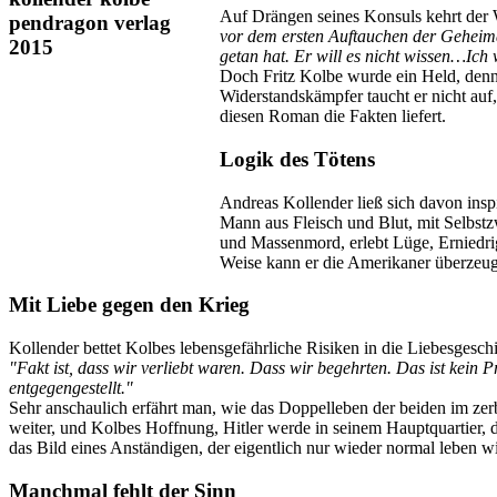
Auf Drängen seines Konsuls kehrt der W
vor dem ersten Auftauchen der Geheimak
getan hat. Er will es nicht wissen…Ich w
Doch Fritz Kolbe wurde ein Held, denn 
Widerstandskämpfer taucht er nicht auf
diesen Roman die Fakten liefert.
Logik des Tötens
Andreas Kollender ließ sich davon ins
Mann aus Fleisch und Blut, mit Selbstzw
und Massenmord, erlebt Lüge, Erniedrig
Weise kann er die Amerikaner überzeuge
Mit Liebe gegen den Krieg
Kollender bettet Kolbes lebensgefährliche Risiken in die Liebesgeschi
"Fakt ist, dass wir verliebt waren. Dass wir begehrten. Das ist kein
entgegengestellt."
Sehr anschaulich erfährt man, wie das Doppelleben der beiden im zerb
weiter, und Kolbes Hoffnung, Hitler werde in seinem Hauptquartier, d
das Bild eines Anständigen, der eigentlich nur wieder normal leben wil
Manchmal fehlt der Sinn