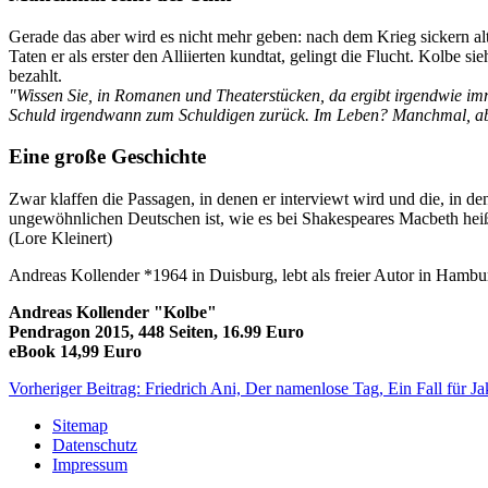
Gerade das aber wird es nicht mehr geben: nach dem Krieg sickern al
Taten er als erster den Alliierten kundtat, gelingt die Flucht. Kolbe s
bezahlt.
"Wissen Sie, in Romanen und Theaterstücken, da ergibt irgendwie imm
Schuld irgendwann zum Schuldigen zurück. Im Leben? Manchmal, ab
Eine große Geschichte
Zwar klaffen die Passagen, in denen er interviewt wird und die, in d
ungewöhnlichen Deutschen ist, wie es bei Shakespeares Macbeth heiß
(Lore Kleinert)
Andreas Kollender *1964 in Duisburg, lebt als freier Autor in Hambu
Andreas Kollender "Kolbe"
Pendragon 2015, 448 Seiten, 16.99 Euro
eBook 14,99 Euro
Vorheriger Beitrag: Friedrich Ani, Der namenlose Tag, Ein Fall für
Sitemap
Datenschutz
Impressum