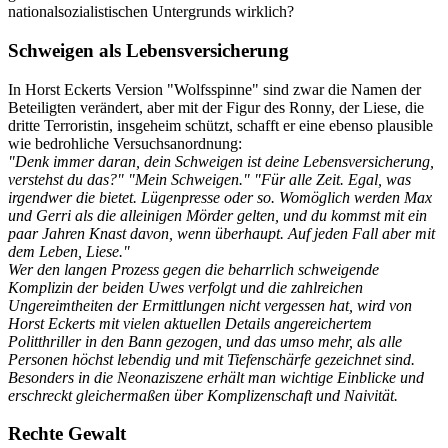
nationalsozialistischen Untergrunds wirklich?
Schweigen als Lebensversicherung
In Horst Eckerts Version "Wolfsspinne" sind zwar die Namen der
Beteiligten verändert, aber mit der Figur des Ronny, der Liese, die
dritte Terroristin, insgeheim schützt, schafft er eine ebenso plausible
wie bedrohliche Versuchsanordnung:
"Denk immer daran, dein Schweigen ist deine Lebensversicherung,
verstehst du das?" "Mein Schweigen." "Für alle Zeit. Egal, was
irgendwer die bietet. Lügenpresse oder so. Womöglich werden Max
und Gerri als die alleinigen Mörder gelten, und du kommst mit ein
paar Jahren Knast davon, wenn überhaupt. Auf jeden Fall aber mit
dem Leben, Liese."
Wer den langen Prozess gegen die beharrlich schweigende
Komplizin der beiden Uwes verfolgt und die zahlreichen
Ungereimtheiten der Ermittlungen nicht vergessen hat, wird von
Horst Eckerts mit vielen aktuellen Details angereichertem
Politthriller in den Bann gezogen, und das umso mehr, als alle
Personen höchst lebendig und mit Tiefenschärfe gezeichnet sind.
Besonders in die Neonaziszene erhält man wichtige Einblicke und
erschreckt gleichermaßen über Komplizenschaft und Naivität.
Rechte Gewalt