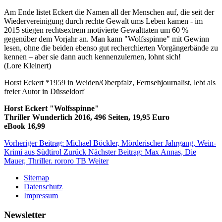
Am Ende listet Eckert die Namen all der Menschen auf, die seit der
Wiedervereinigung durch rechte Gewalt ums Leben kamen - im
2015 stiegen rechtsextrem motivierte Gewalttaten um 60 %
gegenüber dem Vorjahr an. Man kann "Wolfsspinne" mit Gewinn
lesen, ohne die beiden ebenso gut recherchierten Vorgängerbände zu
kennen – aber sie dann auch kennenzulernen, lohnt sich!
(Lore Kleinert)
Horst Eckert *1959 in Weiden/Oberpfalz, Fernsehjournalist, lebt als
freier Autor in Düsseldorf
Horst Eckert "Wolfsspinne"
Thriller Wunderlich 2016, 496 Seiten, 19,95 Euro
eBook 16,99
Vorheriger Beitrag: Michael Böckler, Mörderischer Jahrgang, Wein-
Krimi aus Südtirol
Zurück
Nächster Beitrag: Max Annas, Die
Mauer, Thriller. rororo TB
Weiter
Sitemap
Datenschutz
Impressum
Newsletter