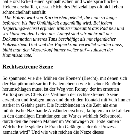
hat Horst Eckert einen sympathischen und widersprüchlichen
Helden erschaffen, dessen Sicht des Polizeialltags oft nicht eben
schmeichelhaft ausfällt:
"Die Polizei wird von Karrieristen geleitet, die man so lange
befördert, bis ihre Unfähigkeit augenfällig wird. Bei jedem
Regierungswechsel erfinden Ministerialbeamte das Rad neu und
strukturieren den Laden um. Längst sind wir mehr mit der
Dokumentation unseres Tuns beschäftigt als mit eigentlicher
Polizeiarbeit. Und weil der Papierkram verwaltet werden muss,
bläht man den Wasserkopf immer weiter auf – zulasten der
Kommissariate."
Rechtsextreme Szene
So spannend wie die 'Mühen der Ebenen' (Brecht), mit denen sich
der Hauptkommissar im Privaten ebenso wie in seiner Behörde
herumschlagen muss, ist der Weg von Ronny, der im erneuten
Auftrag seines Chefs das Vertrauen der rechtsextremen Szene
erwerben und festigen muss und durch den Kontakt mit Veih immer
stärker in Gefahr gerät. Die Rückblenden in die Zeit, als eine
mörderische Nazibande Ausländer erschoss, knüpfen an die Lücken
in den damaligen Ermittlungen an: War es wirklich Selbstmord,
durch den die beiden Männer im Wohnwagen zu Tode kamen?
Welche Rolle spielte die Frau im Gefängnis, der der Prozess
gemacht wird? Und wie weit reichen die Netze dieses