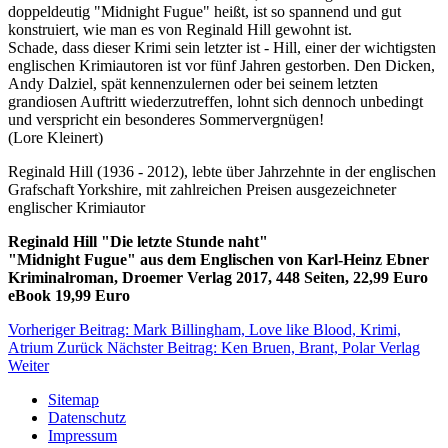
doppeldeutig "Midnight Fugue" heißt, ist so spannend und gut
konstruiert, wie man es von Reginald Hill gewohnt ist.
Schade, dass dieser Krimi sein letzter ist - Hill, einer der wichtigsten
englischen Krimiautoren ist vor fünf Jahren gestorben. Den Dicken,
Andy Dalziel, spät kennenzulernen oder bei seinem letzten
grandiosen Auftritt wiederzutreffen, lohnt sich dennoch unbedingt
und verspricht ein besonderes Sommervergnügen!
(Lore Kleinert)
Reginald Hill (1936 - 2012), lebte über Jahrzehnte in der englischen
Grafschaft Yorkshire, mit zahlreichen Preisen ausgezeichneter
englischer Krimiautor
Reginald Hill "Die letzte Stunde naht"
"Midnight Fugue" aus dem Englischen von Karl-Heinz Ebner
Kriminalroman, Droemer Verlag 2017, 448 Seiten, 22,99 Euro
eBook 19,99 Euro
Vorheriger Beitrag: Mark Billingham, Love like Blood, Krimi,
Atrium
Zurück
Nächster Beitrag: Ken Bruen, Brant, Polar Verlag
Weiter
Sitemap
Datenschutz
Impressum