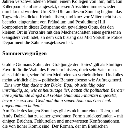
Jahren verschwundenen Mann, einem Kollegen von ihm, hilft. Ein
Killerpaar ist auf sie angesetzt, dessen Absichten immer wieder
durchkreuzt werden. Um 8.10 Uhr an diesem Sonntag beginnt das
Tagwerk des dicken Kriminalisten, und kurz vor Mitternacht ist es
beendet, eingerahmt von Präludium und Postludium; Hill
komponiert in dieser Zeitspanne ein gewaltiges Opus, das den
kleinen Ort in Yorkshire mit den Machenschaften eines gerissenen
Gangsters verbindet, an dem sich bislang das Mid Yorkshire Police
Department die Zähne ausgebissen hat.
Sommervergnügen
Goldie Gidmans Sohn, der 'Goldjunge der Tories‘ gilt als künftiger
Favorit für die Wahl des Premierministers, doch sein Vater muss
alles dafür tun, seine frühen Methoden zu verheimlichen. Und alles
meint wirklich alles – politische Berater ebenso wie Auftragsmord.
"Eins war klar, dachte der Dicke. Egal, ob schuldig oder
unschuldig, so, wie es heutzutage lief, hatten die politischen Berater
ihre Spürhunde längst auf Goldie Gidmans Finanzen angesetzt,
bevor sie erst sein Geld und dann seinen Sohn als Geschenk
angenommen hatten.“
Am Ende des langen Sonntags gibt es nicht nur einen Toten, und
Andy Dalziel hat zu seiner gewohnten Form zurückgefunden – mit
einigen Brüchen, Fehlurteilen und unerwarteten Konfrontationen,
die von hoher Komik sind. Der Roman, der im Englischen