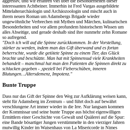
aggressiv, und wir erfahren viel über die Besonderheiten dieser
interessanten Achtbeiner. Immerhin ist Fred Vargas ausgebildete
Mittelalterarchäologin und Archäozoologin und mischt auch in
ihrem neuen Roman um Adamsbergs Brigade wieder
ungewöhnliche Verbrechen mit Mythen und Märchen, kulinarischen
Besonderheiten und vor allem profundem historischem Wissen um
alles Abseitige, und gerade deshalb sind ihre nunmehr zehn Romane
so aufregend.
"Doch ich will auf die Spinne zurückkommen. In der Vorstellung,
stärker zu werden, indem man das Gift überwand und es fortan
beherrschte, wurde die getötete Spinne zu einem Tier, das Glück
brachte und beschützte. Man hat mit Spinnensud viele Krankheiten
behandelt – manchmal hat man den Patienten die Spinnen direkt zu
schlucken gegeben - ,speziell bei Fieberschüben, inneren
Blutungen…Altersdemenz, Impotenz."
Bunte Truppe
Dass nur das Gift der Spinne den Weg zur Aufklärung weisen kann,
steht für Adamsberg im Zentrum – und führt doch auf bewährt
verschlungene Art immer wieder in die Irre. Nur langsam kommen
der Kommissar und seine bunte Truppe aus höchst eigenwilligen
Ermittlern einer Geschichte von Gewalt und Quälerei auf die Spur:
eine Bande bösartiger Jungen verstümmelte in den vierziger Jahren
mutwillig Kinder im Waisenhaus von La Misericorde in Nimes