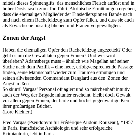
mittels dieses Spinnengifts, das menschliches Fleisch auflöst und in
hoher Dosis rasch zum Tod führt. Akribische Ermittlungen ergeben,
dass die ehemaligen Mitglieder der Einsiedlerspinnen-Bande nach
und nach einem Rachefeldzug zum Opfer fallen, und dass sie auch
als Erwachsene bösartig blieben und Frauen vergewaltigten.
Zonen der Angst
Haben die ehemaligen Opfer den Rachefeldzug angezettelt? Oder
geht es um die Gewalttaten gegen Frauen? Und wer wird
überleben? Adamsbergs muss – ähnlich wie Magellan auf seiner
Suche nach dem Pazifik – eine neue, erfolgversprechende Passage
finden, seine Mannschaft wieder zum Träumen ermutigen und
seinen allwissenden Commandant Danglard aus den 'Zonen der
Angst' reißen.
So skurril Vargas‘ Personal oft agiert und so märchenhaft intuitiv
auch der Weg der Brigade mitunter erscheint, bleibt doch Gewalt,
vor allem gegen Frauen, der harte und höchst gegenwärtige Kern
ihrer großartigen Bücher.
(Lore Kleinert)
Fred Vargas (Pseudonym für Frédérique Audoin-Rouzeau), *1957
in Paris, französische Archäologin und sehr erfolgreiche
Krimiautorin, lebt in Paris