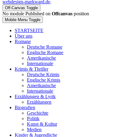
webdesign-markward.de
.
Off-Canvas Toggle
No module Published on
Offcanvas
position
Mobile Menu Toggle
STARTSEITE
Über uns
Romane
Deutsche Romane
Englische Romane
Amerikanische
Internationale
Krimis & Thriller
Deutsche Krimis
Englische Krimis
Amerikanische
Internationale
Erzählungen & Lyrik
Erzählungen
Biografien
Geschichte
Politik
Kunst & Kultur
Medien
Kinder & Jugendliche