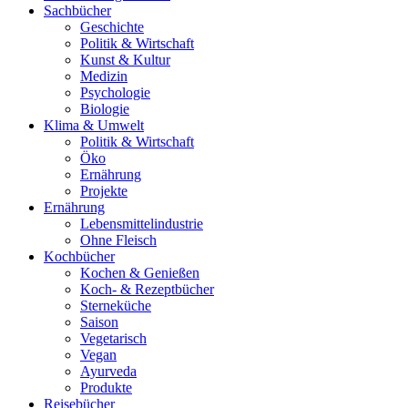
Sachbücher
Geschichte
Politik & Wirtschaft
Kunst & Kultur
Medizin
Psychologie
Biologie
Klima & Umwelt
Politik & Wirtschaft
Öko
Ernährung
Projekte
Ernährung
Lebensmittelindustrie
Ohne Fleisch
Kochbücher
Kochen & Genießen
Koch- & Rezeptbücher
Sterneküche
Saison
Vegetarisch
Vegan
Ayurveda
Produkte
Reisebücher