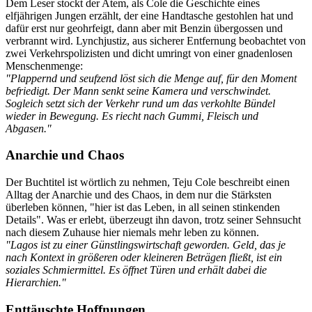
Dem Leser stockt der Atem, als Cole die Geschichte eines
elfjährigen Jungen erzählt, der eine Handtasche gestohlen hat und
dafür erst nur geohrfeigt, dann aber mit Benzin übergossen und
verbrannt wird. Lynchjustiz, aus sicherer Entfernung beobachtet von
zwei Verkehrspolizisten und dicht umringt von einer gnadenlosen
Menschenmenge:
"Plappernd und seufzend löst sich die Menge auf, für den Moment
befriedigt. Der Mann senkt seine Kamera und verschwindet.
Sogleich setzt sich der Verkehr rund um das verkohlte Bündel
wieder in Bewegung. Es riecht nach Gummi, Fleisch und
Abgasen."
Anarchie und Chaos
Der Buchtitel ist wörtlich zu nehmen, Teju Cole beschreibt einen
Alltag der Anarchie und des Chaos, in dem nur die Stärksten
überleben können, "hier ist das Leben, in all seinen stinkenden
Details". Was er erlebt, überzeugt ihn davon, trotz seiner Sehnsucht
nach diesem Zuhause hier niemals mehr leben zu können.
"Lagos ist zu einer Günstlingswirtschaft geworden. Geld, das je
nach Kontext in größeren oder kleineren Beträgen fließt, ist ein
soziales Schmiermittel. Es öffnet Türen und erhält dabei die
Hierarchien."
Enttäuschte Hoffnungen