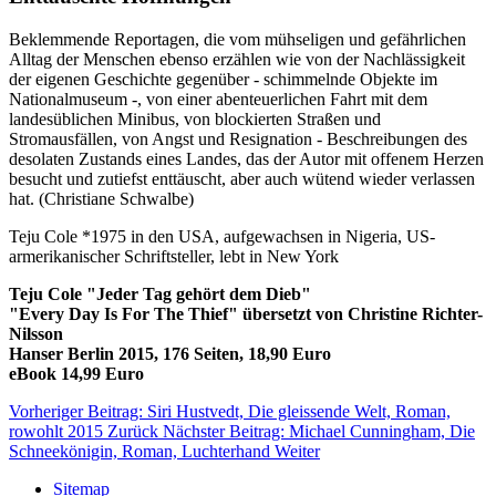
Beklemmende Reportagen, die vom mühseligen und gefährlichen
Alltag der Menschen ebenso erzählen wie von der Nachlässigkeit
der eigenen Geschichte gegenüber - schimmelnde Objekte im
Nationalmuseum -, von einer abenteuerlichen Fahrt mit dem
landesüblichen Minibus, von blockierten Straßen und
Stromausfällen, von Angst und Resignation - Beschreibungen des
desolaten Zustands eines Landes, das der Autor mit offenem Herzen
besucht und zutiefst enttäuscht, aber auch wütend wieder verlassen
hat. (Christiane Schwalbe)
Teju Cole *1975 in den USA, aufgewachsen in Nigeria, US-
armerikanischer Schriftsteller, lebt in New York
Teju Cole "Jeder Tag gehört dem Dieb"
"Every Day Is For The Thief" übersetzt von Christine Richter-
Nilsson
Hanser Berlin 2015, 176 Seiten, 18,90 Euro
eBook 14,99 Euro
Vorheriger Beitrag: Siri Hustvedt, Die gleissende Welt, Roman,
rowohlt 2015
Zurück
Nächster Beitrag: Michael Cunningham, Die
Schneekönigin, Roman, Luchterhand
Weiter
Sitemap