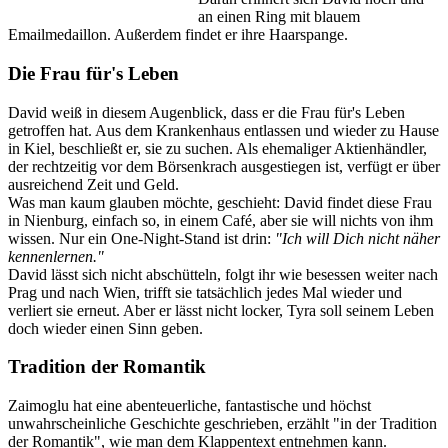
an einen Ring mit blauem
Emailmedaillon. Außerdem findet er ihre Haarspange.
Die Frau für's Leben
David weiß in diesem Augenblick, dass er die Frau für's Leben
getroffen hat. Aus dem Krankenhaus entlassen und wieder zu Hause
in Kiel, beschließt er, sie zu suchen. Als ehemaliger Aktienhändler,
der rechtzeitig vor dem Börsenkrach ausgestiegen ist, verfügt er über
ausreichend Zeit und Geld.
Was man kaum glauben möchte, geschieht: David findet diese Frau
in Nienburg, einfach so, in einem Café, aber sie will nichts von ihm
wissen. Nur ein One-Night-Stand ist drin:
"Ich will Dich nicht näher
kennenlernen."
David lässt sich nicht abschütteln, folgt ihr wie besessen weiter nach
Prag und nach Wien, trifft sie tatsächlich jedes Mal wieder und
verliert sie erneut. Aber er lässt nicht locker, Tyra soll seinem Leben
doch wieder einen Sinn geben.
Tradition der Romantik
Zaimoglu hat eine abenteuerliche, fantastische und höchst
unwahrscheinliche Geschichte geschrieben, erzählt "in der Tradition
der Romantik", wie man dem Klappentext entnehmen kann.