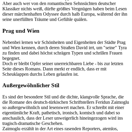
Aber auch wer von den romantischen Sehnsüchten deutscher
Klassiker nichts weiß, dürfte größtes Vergnügen haben beim Lesen
dieser märchenhaften Odyssee durch halb Europa, während der ihn
seine unerfüllten Träume und Gefühle quälen.
Prag und Wien
Nebenbei lernen wir Schönheiten und Eigenheiten der Städte Prag
und Wien kennen, durch deren Straßen David irrt, um "seine" Tyra
zu finden und dabei höchst schrägen Typen und schrillen Frauen
begegnet.
Doch er bleibt Opfer seiner unerreichbaren Liebe - bis zur letzten
Seite dieses Romans. Dann merkt er endlich, dass er mit
Scheuklappen durchs Leben gelaufen ist.
Außergewöhnlicher Stil
Es sind der besondere Stil und die dichte, klangvolle Sprache, die
die Romane des deutsch-türkischen Schriftstellers Feridun Zaimoglu
so außergewöhnlich und lesenswert machen. Er schreibt mit einer
eigentümliche Kraft, pathetisch, ironisch, komisch und dabei so
anschaulich, dass der Leser unweigerlich hineingezogen wird ins
tragisch-dramatische Geschehen.
Zaimoglu erzählt in der Art eines rasenden Reporters, atemlos,