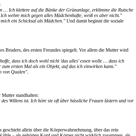
:
n … Ich klettere auf die Bänke der Grünanlage, erklimme die Rutsche
 Ich wehre mich gegen alles Mädchenhafte, weiß es aber nicht."
r mich ein Schicksal als Mädchen."
Und damit beginnt die soziale
es Bruders, des ersten Freundes spiegelt. Vor allem die Mutter wird
hoffe, dass ich doch wohl nicht 'das alles' essen wolle … dass ich
um ersten Mal als ein Objekt, auf das ich einwirken kann."
nn von Qualen".
 Mutter standhalten:
es Willens ist. Ich höre sie oft über hässliche Frauen lästern und vor
es geschieht allein über die Körperwahrnehmung, über das rein
d Kühle – als gehörten Kopf und Körper nicht wirklich zusammen, als