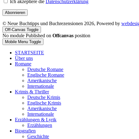
Ich akzeptiere die
Datenschutzerklärung
Abonnieren
© Neue Buchtipps und Buchrezensionen 2026, Powered by
webdesi
Off-Canvas Toggle
No module Published on
Offcanvas
position
Mobile Menu Toggle
STARTSEITE
Über uns
Romane
Deutsche Romane
Englische Romane
Amerikanische
Internationale
Krimis & Thriller
Deutsche Krimis
Englische Krimis
Amerikanische
Internationale
Erzählungen & Lyrik
Erzählungen
Biografien
Geschichte