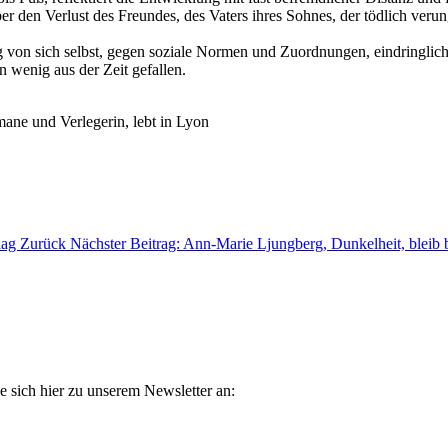
ber den Verlust des Freundes, des Vaters ihres Sohnes, der tödlich ver
on sich selbst, gegen soziale Normen und Zuordnungen, eindringlich e
n wenig aus der Zeit gefallen.
mane und Verlegerin, lebt in Lyon
lag
Zurück
Nächster Beitrag: Ann-Marie Ljungberg, Dunkelheit, bleib 
e sich hier zu unserem Newsletter an: