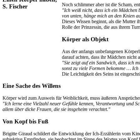
Noch schlimmer aber ist die Scham, ent
"Ich weiß nicht, dass ich ein Mädchen
von unten, hänge mich an den Knien au
Dieses Wissen beginnt, als die Mutter ih
Rolle der Prinzessin, die aus ihrem Tu
Körper als Objekt
Aus der anfangs unbefangenen Körperlich
darauf achten, dass ihr Mädchen nicht a
"Sie zeigt auf ein Sandwich, dass ich mi
sonst zu viele Formen bekomme … Ich b
Die Leichtigkeit des Seins ist eingesch
Eine Sache des Willens
Körper wird zum Ausweis für Weiblichkeit, muss äußeren Ansprüchen 
"Ich lerne eine Vielzahl neuer Gefühle kennen, Verantwortung und Schu
allem über dicke Frauen, die sie insgeheim verachtet."
Von Kopf bis Fuß
Brigitte Giraud schildert die Entwicklung der Ich-Erzählerin vom Ki
subjektive Empfinden, sie beobachtet im Sinne des Wortes von Kopf b