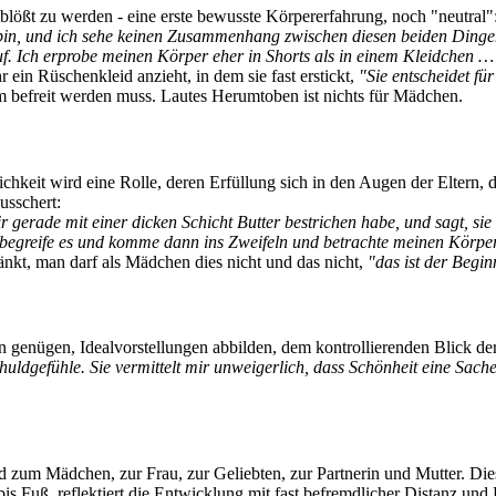
blößt zu werden - eine erste bewusste Körpererfahrung, noch "neutral"
 bin, und ich sehe keinen Zusammenhang zwischen diesen beiden Dinge
f. Ich erprobe meinen Körper eher in Shorts als in einem Kleidchen …
r ein Rüschenkleid anzieht, in dem sie fast erstickt,
"Sie entscheidet fü
rm befreit werden muss. Lautes Herumtoben ist nichts für Mädchen.
keit wird eine Rolle, deren Erfüllung sich in den Augen der Eltern, d
usschert:
r gerade mit einer dicken Schicht Butter bestrichen habe, und sagt, sie 
egreife es und komme dann ins Zweifeln und betrachte meinen Körper z
ränkt, man darf als Mädchen dies nicht und das nicht,
"das ist der Begi
genügen, Idealvorstellungen abbilden, dem kontrollierenden Blick der
ldgefühle. Sie vermittelt mir unweigerlich, dass Schönheit eine Sache d
nd zum Mädchen, zur Frau, zur Geliebten, zur Partnerin und Mutter. Di
is Fuß, reflektiert die Entwicklung mit fast befremdlicher Distanz un