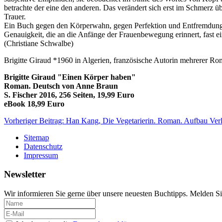
betrachte der eine den anderen. Das verändert sich erst im Schmerz ü
Trauer.
Ein Buch gegen den Körperwahn, gegen Perfektion und Entfremdung v
Genauigkeit, die an die Anfänge der Frauenbewegung erinnert, fast ei
(Christiane Schwalbe)
Brigitte Giraud *1960 in Algerien, französische Autorin mehrerer Ro
Brigitte Giraud "Einen Körper haben"
Roman. Deutsch von Anne Braun
S. Fischer 2016, 256 Seiten, 19,99 Euro
eBook 18,99 Euro
Vorheriger Beitrag: Han Kang, Die Vegetarierin. Roman. Aufbau Ver
Sitemap
Datenschutz
Impressum
Newsletter
Wir informieren Sie gerne über unsere neuesten Buchtipps. Melden Si