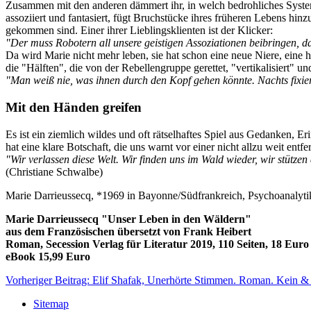
Zusammen mit den anderen dämmert ihr, in welch bedrohliches System si
assoziiert und fantasiert, fügt Bruchstücke ihres früheren Lebens hi
gekommen sind. Einer ihrer Lieblingsklienten ist der Klicker:
"Der muss Robotern all unsere geistigen Assoziationen beibringen, da
Da wird Marie nicht mehr leben, sie hat schon eine neue Niere, eine h
die "Hälften", die von der Rebellengruppe gerettet, "vertikalisiert"
"Man weiß nie, was ihnen durch den Kopf gehen könnte. Nachts fixiere
Mit den Händen greifen
Es ist ein ziemlich wildes und oft rätselhaftes Spiel aus Gedanken, E
hat eine klare Botschaft, die uns warnt vor einer nicht allzu weit entf
"Wir verlassen diese Welt. Wir finden uns im Wald wieder, wir stütze
(Christiane Schwalbe)
Marie Darrieussecq, *1969 in Bayonne/Südfrankreich, Psychoanalytike
Marie Darrieussecq "Unser Leben in den Wäldern"
aus dem Französischen übersetzt von Frank Heibert
Roman, Secession Verlag für Literatur 2019, 110 Seiten, 18 Euro
eBook 15,99 Euro
Vorheriger Beitrag: Elif Shafak, Unerhörte Stimmen. Roman. Kein 
Sitemap