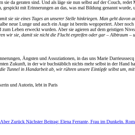
e da geraten sind. Und als läge sie nun selbst auf der Couch, redet Ma
nzu, gespickt mit Erinnerungen an das, was mal Bildung genannt wurde, 
mit sie sie eines Tages an unserer Stelle hinkriegen. Man geht davon a
albe neue Lunge und auch ein Auge ist bereits wegoperiert. Aber noch s
 und zum Leben erweckt wurden. Aber sie agieren auf dem geistigen Niv
n wir sie, damit sie nicht die Flucht ergreifen oder gar – Albtraum – u
rinnerungen, Ängsten und Assoziationen, in das uns Marie Darrieussecq h
ernten Zukunft, in der wir buchstäblich nichts mehr selbst in der Hand h
n die Tunnel in Handarbeit ab, wir rühren unsere Eintöpfe selbst um, m
rin und Autorin, lebt in Paris
& Aber
Zurück
Nächster Beitrag: Elena Ferrante, Frau im Dunkeln. R