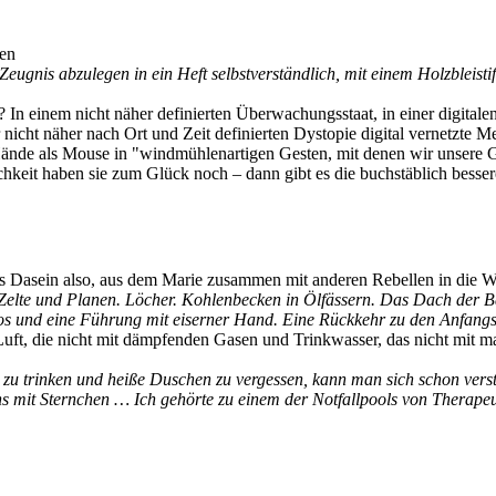
ben
eugnis abzulegen in ein Heft selbstverständlich, mit einem Holzbleisti
 In einem nicht näher definierten Überwachungsstaat, in einer digitalen
r nicht näher nach Ort und Zeit definierten Dystopie digital vernetzte
Hände als Mouse in "windmühlenartigen Gesten, mit denen wir unsere G
chkeit haben sie zum Glück noch – dann gibt es die buchstäblich besser
hes Dasein also, aus dem Marie zusammen mit anderen Rebellen in die Wä
Zelte und Planen. Löcher. Kohlenbecken in Ölfässern. Das Dach der B
os und eine Führung mit eiserner Hand. Eine Rückkehr zu den Anfang
Luft, die nicht mit dämpfenden Gasen und Trinkwasser, das nicht mit m
 zu trinken und heiße Duschen zu vergessen, kann man sich schon vers
Eins mit Sternchen … Ich gehörte zu einem der Notfallpools von Therap