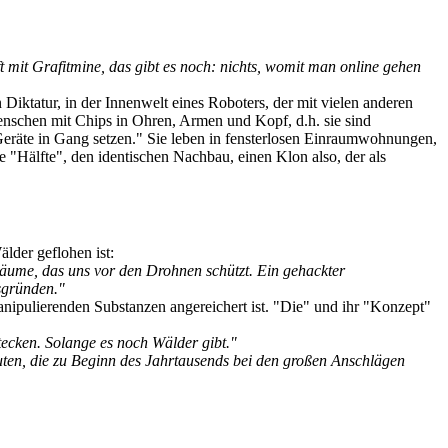
ft mit Grafitmine, das gibt es noch: nichts, womit man online gehen
 Diktatur, in der Innenwelt eines Roboters, der mit vielen anderen
 Menschen mit Chips in Ohren, Armen und Kopf, d.h. sie sind
eräte in Gang setzen." Sie leben in fensterlosen Einraumwohnungen,
e "Hälfte", den identischen Nachbau, einen Klon also, der als
lder geflohen ist:
äume, das uns vor den Drohnen schützt. Ein gehackter
sgründen."
anipulierenden Substanzen angereichert ist. "Die" und ihr "Konzept"
tecken. Solange es noch Wälder gibt."
euten, die zu Beginn des Jahrtausends bei den großen Anschlägen