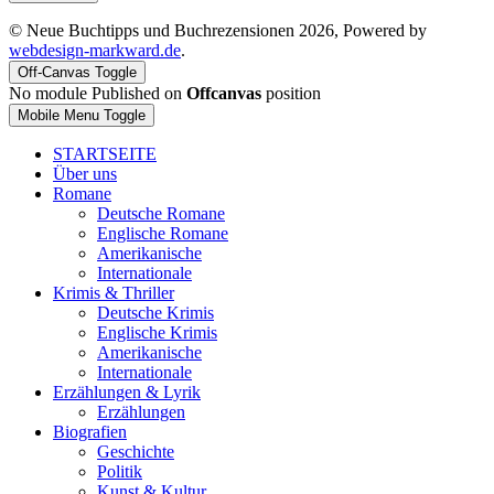
© Neue Buchtipps und Buchrezensionen 2026, Powered by
webdesign-markward.de
.
Off-Canvas Toggle
No module Published on
Offcanvas
position
Mobile Menu Toggle
STARTSEITE
Über uns
Romane
Deutsche Romane
Englische Romane
Amerikanische
Internationale
Krimis & Thriller
Deutsche Krimis
Englische Krimis
Amerikanische
Internationale
Erzählungen & Lyrik
Erzählungen
Biografien
Geschichte
Politik
Kunst & Kultur