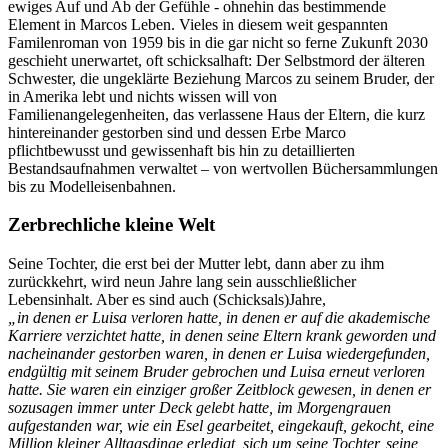
ewiges Auf und Ab der Gefühle - ohnehin das bestimmende
Element in Marcos Leben. Vieles in diesem weit gespannten
Familenroman von 1959 bis in die gar nicht so ferne Zukunft 2030
geschieht unerwartet, oft schicksalhaft: Der Selbstmord der älteren
Schwester, die ungeklärte Beziehung Marcos zu seinem Bruder, der
in Amerika lebt und nichts wissen will von
Familienangelegenheiten, das verlassene Haus der Eltern, die kurz
hintereinander gestorben sind und dessen Erbe Marco
pflichtbewusst und gewissenhaft bis hin zu detaillierten
Bestandsaufnahmen verwaltet – von wertvollen Büchersammlungen
bis zu Modelleisenbahnen.
Zerbrechliche kleine Welt
Seine Tochter, die erst bei der Mutter lebt, dann aber zu ihm
zurückkehrt, wird neun Jahre lang sein ausschließlicher
Lebensinhalt. Aber es sind auch (Schicksals)Jahre,
„in denen er Luisa verloren hatte, in denen er auf die akademische
Karriere verzichtet hatte, in denen seine Eltern krank geworden und
nacheinander gestorben waren, in denen er Luisa wiedergefunden,
endgültig mit seinem Bruder gebrochen und Luisa erneut verloren
hatte. Sie waren ein einziger großer Zeitblock gewesen, in denen er
sozusagen immer unter Deck gelebt hatte, im Morgengrauen
aufgestanden war, wie ein Esel gearbeitet, eingekauft, gekocht, eine
Million kleiner Alltagsdinge erledigt, sich um seine Tochter, seine