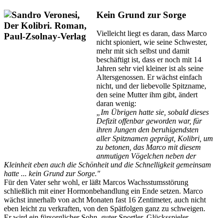
Kein Grund zur Sorge
Vielleicht liegt es daran, dass Marco
nicht spioniert, wie seine Schwester,
mehr mit sich selbst und damit
beschäftigt ist, dass er noch mit 14
Jahren sehr viel kleiner ist als seine
Altersgenossen. Er wächst einfach
nicht, und der liebevolle Spitzname,
den seine Mutter ihm gibt, ändert
daran wenig:
„Im Übrigen hatte sie, sobald dieses
Defizit offenbar geworden war, für
ihren Jungen den beruhigendsten
aller Spitznamen geprägt, Kolibri, um
zu betonen, das Marco mit diesem
anmutigen Vögelchen neben der
Kleinheit eben auch die Schönheit und die Schnelligkeit gemeinsam
hatte ... kein Grund zur Sorge."
Für den Vater sehr wohl, er läßt Marcos Wachsstumsstörung
schließlich mit einer Hormonbehandlung ein Ende setzen. Marco
wächst innerhalb von acht Monaten fast 16 Zentimeter, auch nicht
eben leicht zu verkraften, von den Spätfolgen ganz zu schweigen.
Er wird ein fürsorglicher Sohn, guter Sportler, Glücksspieler,