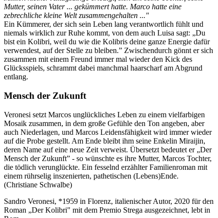
Mutter, seinen Vater ... gekümmert hatte. Marco hatte eine
zebrechliche kleine Welt zusammengehalten ..."
Ein Kümmerer, der sich sein Leben lang verantwortlich fühlt und
niemals wirklich zur Ruhe kommt, von dem auch Luisa sagt: „Du
bist ein Kolibri, weil du wie die Kolibris deine ganze Energie dafür
verwendest, auf der Stelle zu bleiben.” Zwischendurch gönnt er sich
zusammen mit einem Freund immer mal wieder den Kick des
Glücksspiels, schrammt dabei manchmal haarscharf am Abgrund
entlang.
Mensch der Zukunft
Veronesi setzt Marcos unglückliches Leben zu einem vielfarbigen
Mosaik zusammen, in dem große Gefühle den Ton angeben, aber
auch Niederlagen, und Marcos Leidensfähigkeit wird immer wieder
auf die Probe gestellt. Am Ende bleibt ihm seine Enkelin Miraijin,
deren Name auf eine neue Zeit verweist. Übersetzt bedeutet er „Der
Mensch der Zukunft” - so wünschte es ihre Mutter, Marcos Tochter,
die tödlich verunglückte. Ein fesselnd erzählter Familienroman mit
einem rührselig inszenierten, pathetischen (Lebens)Ende.
(Christiane Schwalbe)
Sandro Veronesi, *1959 in Florenz, italienischer Autor, 2020 für den
Roman „Der Kolibri" mit dem Premio Strega ausgezeichnet, lebt in