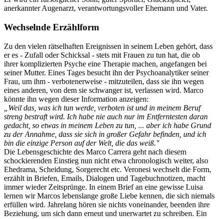
anerkannter Augenarzt, verantwortungsvoller Ehemann und Vater.
Wechselnde Erzählform
Zu den vielen rätselhaften Ereignissen in seinem Leben gehört, dass
er es - Zufall oder Schicksal - stets mit Frauen zu tun hat, die ob
ihrer komplizierten Psyche eine Therapie machen, angefangen bei
seiner Mutter. Eines Tages besucht ihn der Psychoanalytiker seiner
Frau, um ihm - verbotenerweise - mitzuteilen, dass sie ihn wegen
eines anderen, von dem sie schwanger ist, verlassen wird. Marco
könnte ihn wegen dieser Information anzeigen:
„Weil das, was ich tun werde, verboten ist und in meinem Beruf
streng bestraft wird. Ich habe nie auch nur im Entferntesten daran
gedacht, so etwas in meinem Leben zu tun, ... aber ich habe Grund
zu der Annahme, dass sie sich in großer Gefahr befinden, und ich
bin die einzige Person auf der Welt, die das weiß."
Die Lebensgeschichte des Marco Carrera geht nach diesem
schockierenden Einstieg nun nicht etwa chronologisch weiter, also
Ehedrama, Scheidung, Sorgerecht etc. Veronesi wechselt die Form,
erzählt in Briefen, Emails, Dialogen und Tagebuchnotizen, macht
immer wieder Zeitsprünge. In einem Brief an eine gewisse Luisa
lernen wir Marcos lebenslange große Liebe kennen, die sich niemals
erfüllen wird. Jahrelang hören sie nichts voneinander, beenden ihre
Beziehung, um sich dann erneut und unerwartet zu schreiben. Ein