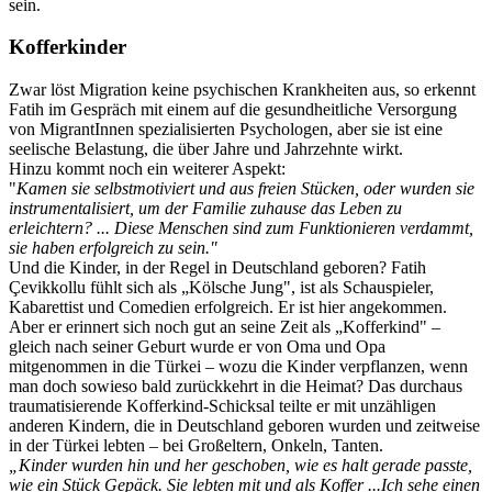
sein.
Kofferkinder
Zwar löst Migration keine psychischen Krankheiten aus, so erkennt
Fatih im Gespräch mit einem auf die gesundheitliche Versorgung
von MigrantInnen spezialisierten Psychologen, aber sie ist eine
seelische Belastung, die über Jahre und Jahrzehnte wirkt.
Hinzu kommt noch ein weiterer Aspekt:
"
Kamen sie selbstmotiviert und aus freien Stücken, oder wurden sie
instrumentalisiert, um der Familie zuhause das Leben zu
erleichtern? ... Diese Menschen sind zum Funktionieren verdammt,
sie haben erfolgreich zu sein."
Und die Kinder, in der Regel in Deutschland geboren? Fatih
Çevikkollu fühlt sich als „Kölsche Jung", ist als Schauspieler,
Kabarettist und Comedien erfolgreich. Er ist hier angekommen.
Aber er erinnert sich noch gut an seine Zeit als „Kofferkind" –
gleich nach seiner Geburt wurde er von Oma und Opa
mitgenommen in die Türkei – wozu die Kinder verpflanzen, wenn
man doch sowieso bald zurückkehrt in die Heimat? Das durchaus
traumatisierende Kofferkind-Schicksal teilte er mit unzähligen
anderen Kindern, die in Deutschland geboren wurden und zeitweise
in der Türkei lebten – bei Großeltern, Onkeln, Tanten.
„Kinder wurden hin und her geschoben, wie es halt gerade passte,
wie ein Stück Gepäck. Sie lebten mit und als Koffer ...Ich sehe einen