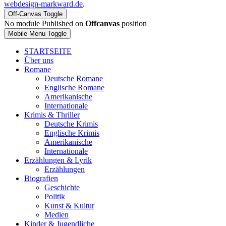
webdesign-markward.de
.
Off-Canvas Toggle
No module Published on
Offcanvas
position
Mobile Menu Toggle
STARTSEITE
Über uns
Romane
Deutsche Romane
Englische Romane
Amerikanische
Internationale
Krimis & Thriller
Deutsche Krimis
Englische Krimis
Amerikanische
Internationale
Erzählungen & Lyrik
Erzählungen
Biografien
Geschichte
Politik
Kunst & Kultur
Medien
Kinder & Jugendliche