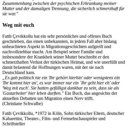
Zusammenhang zwischen der psychischen Erkrankung meiner
Mutter und der damaligen Trennung, die sicherlich schmerzhaft für
sie war."
Weg mit euch
Fatih Çevikkollu hat ein sehr persönliches und offenes Buch
geschrieben, das einen unbekannten, in jedem Fall aber bislang
unbeachteten Aspekt in Migrationsgeschichten aufgreift und
nachvollziehbar macht. Am Beispiel seiner Familie und
insbesondere der Krankheit seiner Mutter beschreibt er den
schmerzhaften Verlust der türkischen Heimat, und wie unerfüllt und
damit belastend die Hoffnungen waren, mit der sie nach
Deutschland kam.
„Es gab politisch nie ein 'Ihr gehört hierhin' oder wenigstens ein
'Ihr kommt hier an', es war immer nur ein ´Ihr geht hier eh' oder
'Weg mit euch'. Sie hatten gefälligst dankbar zu sein, dass sie als
'Gastarbeiter' hier leben durften."
Ein Buch, das angesichts der
aktuellen Debatten um Migration einen Nerv trifft.
(Christiane Schwalbe)
Fatih Çevikkollu, *1972 in Köln, Sohn türkischer Eltern, deutscher
Kabarettist, Theater-, Film- und Fernsehschauspieler und
Schriftsteller