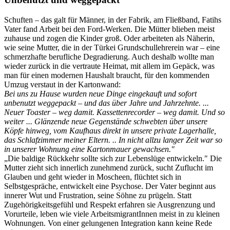
Schuften – das galt für Männer, in der Fabrik, am Fließband, Fatihs
Vater fand Arbeit bei den Ford-Werken. Die Mütter blieben meist
zuhause und zogen die Kinder groß. Oder arbeiteten als Näherin,
wie seine Mutter, die in der Türkei Grundschullehrerein war – eine
schmerzhafte berufliche Degradierung. Auch deshalb wollte man
wieder zurück in die vertraute Heimat, mit allem im Gepäck, was
man für einen modernen Haushalt braucht, für den kommenden
Umzug verstaut in der Kartonwand:
Bei uns zu Hause wurden neue Dinge eingekauft und sofort
unbenutzt weggepackt – und das über Jahre und Jahrzehnte. ...
Neuer Toaster – weg damit. Kassettenrecorder – weg damit. Und so
weiter ... Glänzende neue Gegenstände schwebten über unsere
Köpfe hinweg, vom Kaufhaus direkt in unsere private Lagerhalle,
das Schlafzimmer meiner Eltern. .. In nicht allzu langer Zeit war so
in unserer Wohnung eine Kartonmauer gewachsen."
„Die baldige Rückkehr sollte sich zur Lebenslüge entwickeln." Die
Mutter zieht sich innerlich zunehmend zurück, sucht Zuflucht im
Glauben und geht wieder in Moscheen, flüchtet sich in
Selbstgespräche, entwickelt eine Psychose. Der Vater beginnt aus
innerer Wut und Frustration, seine Söhne zu prügeln. Statt
Zugehörigkeitsgefühl und Respekt erfahren sie Ausgrenzung und
Vorurteile, leben wie viele ArbeitsmigrantInnen meist in zu kleinen
Wohnungen. Von einer gelungenen Integration kann keine Rede