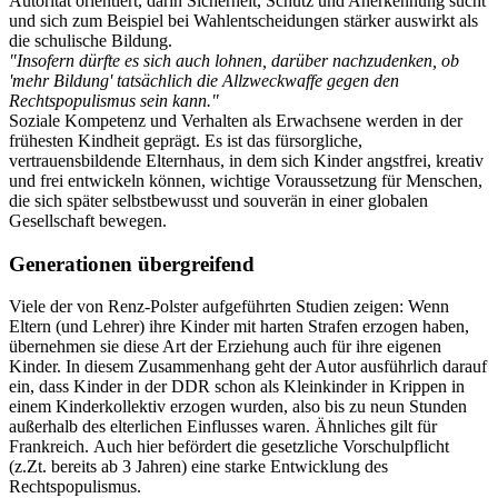
Autorität orientiert, darin Sicherheit, Schutz und Anerkennung sucht
und sich zum Beispiel bei Wahlentscheidungen stärker auswirkt als
die schulische Bildung.
"Insofern dürfte es sich auch lohnen, darüber nachzudenken, ob
'mehr Bildung' tatsächlich die Allzweckwaffe gegen den
Rechtspopulismus sein kann."
Soziale Kompetenz und Verhalten als Erwachsene werden in der
frühesten Kindheit geprägt. Es ist das fürsorgliche,
vertrauensbildende Elternhaus, in dem sich Kinder angstfrei, kreativ
und frei entwickeln können, wichtige Voraussetzung für Menschen,
die sich später selbstbewusst und souverän in einer globalen
Gesellschaft bewegen.
Generationen übergreifend
Viele der von Renz-Polster aufgeführten Studien zeigen: Wenn
Eltern (und Lehrer) ihre Kinder mit harten Strafen erzogen haben,
übernehmen sie diese Art der Erziehung auch für ihre eigenen
Kinder. In diesem Zusammenhang geht der Autor ausführlich darauf
ein, dass Kinder in der DDR schon als Kleinkinder in Krippen in
einem Kinderkollektiv erzogen wurden, also bis zu neun Stunden
außerhalb des elterlichen Einflusses waren. Ähnliches gilt für
Frankreich. Auch hier befördert die gesetzliche Vorschulpflicht
(z.Zt. bereits ab 3 Jahren) eine starke Entwicklung des
Rechtspopulismus.