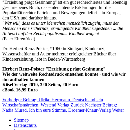
"Erziehung prägt Gesinnung" ist ein gut recherchiertes und lebendig
geschriebenes Buch, das einleuchtende Erklärungen für die
Popularität rechter Parteien und Bewegungen liefert – in Europa,
den USA und darüber hinaus.
"Wer will, dass es unter Menschen menschlich zugeht, muss den
Menschen eine sichernde, ermutigende Kindheit zugestehen ... die
Antwort auf den Rechtspopulismus: Kindheit wagen!"
(Peter Ehrenfried)
Dr. Herbert Renz-Polster, *1960 in Stuttgart, Kinderarzt,
Wissenschaftler und Autor mehrerer erfolgreicher Bücher über
Kindererziehung, lebt in Baden-Württemberg
Herbert Renz-Polster "Erziehung prägt Gesinnung"
Wie der weltweite Rechtsdruck entstehen konnte - und wie wir
ihn aufhalten können
Kösel Verlag 2019, 320 Seiten, 20 Euro
eBook 16,99 Euro
Vorheriger Beitrag: Ulrike Herrmann, Deutschland, ein
Wirtschaftsmärchen. Westend Verlag
Zurück
Nächster Beitrag:
Nadia Murad, Ich bin eure Stimme. Droemer-Knaur-Verlag
Weiter
Sitemap
Datenschutz