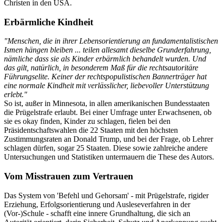
Christen in den USA.
Erbärmliche Kindheit
"Menschen, die in ihrer Lebensorientierung an fundamentalistischen
Ismen hängen bleiben ... teilen allesamt dieselbe Grunderfahrung,
nämliche dass sie als Kinder erbärmlich behandelt wurden. Und
das gilt, natürlich, in besonderem Maß für die rechtsautoritäre
Führungselite. Keiner der rechtspopulistischen Bannerträger hat
eine normale Kindheit mit verlässlicher, liebevoller Unterstützung
erlebt."
So ist, außer in Minnesota, in allen amerikanischen Bundesstaaten
die Prügelstrafe erlaubt. Bei einer Umfrage unter Erwachsenen, ob
sie es okay finden, Kinder zu schlagen, fielen bei den
Präsidentschaftswahlen die 22 Staaten mit den höchsten
Zustimmungsraten an Donald Trump, und bei der Frage, ob Lehrer
schlagen dürfen, sogar 25 Staaten. Diese sowie zahlreiche andere
Untersuchungen und Statistiken untermauern die These des Autors.
Vom Misstrauen zum Vertrauen
Das System von 'Befehl und Gehorsam' - mit Prügelstrafe, rigider
Erziehung, Erfolgsorientierung und Ausleseverfahren in der
(Vor-)Schule - schafft eine innere Grundhaltung, die sich an