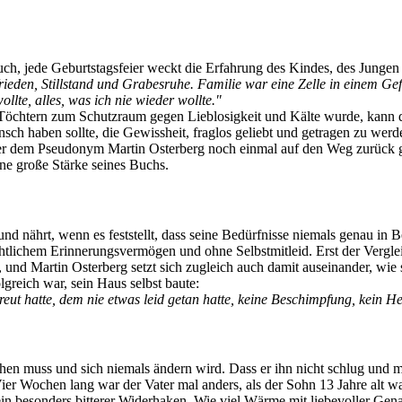
ch, jede Geburtstagsfeier weckt die Erfahrung des Kindes, des Jungen 
eden, Stillstand und Grabesruhe. Familie war eine Zelle in einem Gef
llte, alles, was ich nie wieder wollte."
i Töchtern zum Schutzraum gegen Lieblosigkeit und Kälte wurde, kann d
sch haben sollte, die Gewissheit, fraglos geliebt und getragen zu werde
unter dem Pseudonym Martin Osterberg noch einmal auf den Weg zurück g
ine große Stärke seines Buchs.
nd nährt, wenn es feststellt, dass seine Bedürfnisse niemals genau in
chtlichem Erinnerungsvermögen und ohne Selbstmitleid. Erst der Vergl
n, und Martin Osterberg setzt sich zugleich auch damit auseinander, wi
lgreich war, sein Haus selbst baute:
eut hatte, dem nie etwas leid getan hatte, keine Beschimpfung, kein H
n muss und sich niemals ändern wird. Dass er ihn nicht schlug und mit
Vier Wochen lang war der Vater mal anders, als der Sohn 13 Jahre alt war
in besonders bitterer Widerhaken. Wie viel Wärme mit liebevoller Gena