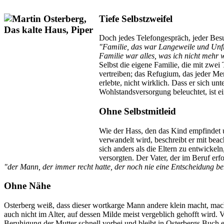
Tiefe Selbstzweifel
Doch jedes Telefongespräch, jeder Besu
"Familie, das war Langeweile und Unfri
Familie war alles, was ich nicht mehr wo
Selbst die eigene Familie, die mit zwe
vertreiben; das Refugium, das jeder Men
erlebte, nicht wirklich. Dass er sich 
Wohlstandsversorgung beleuchtet, ist e
Ohne Selbstmitleid
Wie der Hass, den das Kind empfindet u
verwandelt wird, beschreibt er mit bea
sich anders als die Eltern zu entwickel
versorgten. Der Vater, der im Beruf erfo
"der Mann, der immer recht hatte, der noch nie eine Entscheidung ber
Ohne Nähe
Osterberg weiß, dass dieser wortkarge Mann andere klein macht, mache
auch nicht im Alter, auf dessen Milde meist vergeblich gehofft wird. 
Beruhigung der Mutter schnell vorbei und bleibt in Osterbergs Buch e