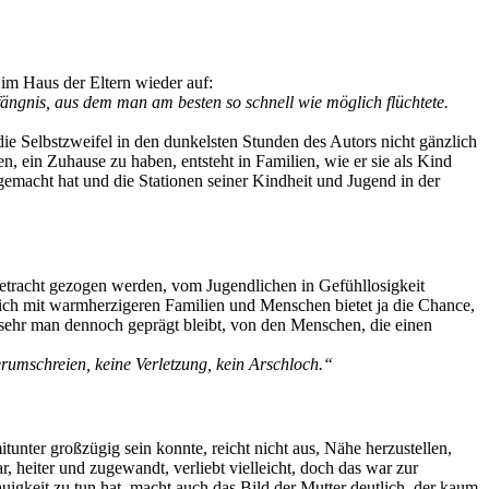
im Haus der Eltern wieder auf:
ängnis, aus dem man am besten so schnell wie möglich flüchtete.
ie Selbstzweifel in den dunkelsten Stunden des Autors nicht gänzlich
n, ein Zuhause zu haben, entsteht in Familien, wie er sie als Kind
emacht hat und die Stationen seiner Kindheit und Jugend in der
 Betracht gezogen werden, vom Jugendlichen in Gefühllosigkeit
eich mit warmherzigeren Familien und Menschen bietet ja die Chance,
e sehr man dennoch geprägt bleibt, von den Menschen, die einen
erumschreien, keine Verletzung, kein Arschloch.“
unter großzügig sein konnte, reicht nicht aus, Nähe herzustellen,
, heiter und zugewandt, verliebt vielleicht, doch das war zur
uigkeit zu tun hat, macht auch das Bild der Mutter deutlich, der kaum