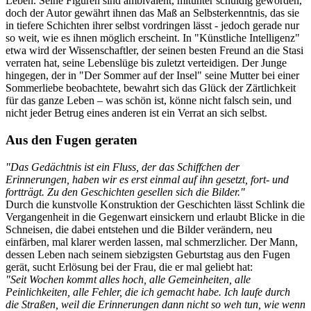
Leben. Seine Figuren sind ambivalent, mitunter schuldig geworden,
doch der Autor gewährt ihnen das Maß an Selbsterkenntnis, das sie
in tiefere Schichten ihrer selbst vordringen lässt - jedoch gerade nur
so weit, wie es ihnen möglich erscheint. In "Künstliche Intelligenz"
etwa wird der Wissenschaftler, der seinen besten Freund an die Stasi
verraten hat, seine Lebenslüge bis zuletzt verteidigen. Der Junge
hingegen, der in "Der Sommer auf der Insel" seine Mutter bei einer
Sommerliebe beobachtete, bewahrt sich das Glück der Zärtlichkeit
für das ganze Leben – was schön ist, könne nicht falsch sein, und
nicht jeder Betrug eines anderen ist ein Verrat an sich selbst.
Aus den Fugen geraten
"Das Gedächtnis ist ein Fluss, der das Schiffchen der
Erinnerungen, haben wir es erst einmal auf ihn gesetzt, fort- und
fortträgt. Zu den Geschichten gesellen sich die Bilder."
Durch die kunstvolle Konstruktion der Geschichten lässt Schlink die
Vergangenheit in die Gegenwart einsickern und erlaubt Blicke in die
Schneisen, die dabei entstehen und die Bilder verändern, neu
einfärben, mal klarer werden lassen, mal schmerzlicher. Der Mann,
dessen Leben nach seinem siebzigsten Geburtstag aus den Fugen
gerät, sucht Erlösung bei der Frau, die er mal geliebt hat:
"Seit Wochen kommt alles hoch, alle Gemeinheiten, alle
Peinlichkeiten, alle Fehler, die ich gemacht habe. Ich laufe durch
die Straßen, weil die Erinnerungen dann nicht so weh tun, wie wenn