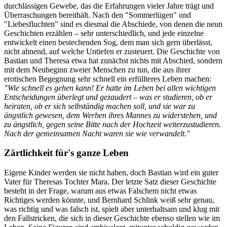
durchlässigen Gewebe, das die Erfahrungen vieler Jahre trägt und
Überraschungen bereithält. Nach den "Sommerlügen" und
"Liebesfluchten" sind es diesmal die Abschiede, von denen die neun
Geschichten erzählen – sehr unterschiedlich, und jede einzelne
entwickelt einen bestechenden Sog, dem man sich gern überlässt,
nicht ahnend, auf welche Untiefen er zusteuert. Die Geschichte von
Bastian und Theresa etwa hat zunächst nichts mit Abschied, sondern
mit dem Neubeginn zweier Menschen zu tun, die aus ihrer
erotischen Begegnung sehr schnell ein erfüllteres Leben machen:
"Wie schnell es gehen kann! Er hatte im Leben bei allen wichtigen
Entscheidungen überlegt und gezaudert – was er studieren, ob er
heiraten, ob er sich selbständig machen soll, und sie war zu
ängstlich gewesen, dem Werben ihres Mannes zu widerstehen, und
zu ängstlich, gegen seine Bitte nach der Hochzeit weiterzustudieren.
Nach der gemeinsamen Nacht waren sie wie verwandelt."
Zärtlichkeit für's ganze Leben
Eigene Kinder werden sie nicht haben, doch Bastian wird ein guter
Vater für Theresas Tochter Mara. Der letzte Satz dieser Geschichte
besteht in der Frage, warum aus etwas Falschem nicht etwas
Richtiges werden könnte, und Bernhard Schlink weiß sehr genau,
was richtig und was falsch ist, spielt aber unterhaltsam und klug mit
den Fallstricken, die sich in dieser Geschichte ebenso stellen wie im