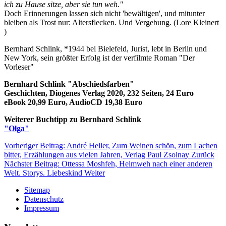
ich zu Hause sitze, aber sie tun weh."
Doch Erinnerungen lassen sich nicht 'bewältigen', und mitunter
bleiben als Trost nur: Altersflecken. Und Vergebung. (Lore Kleinert
)
Bernhard Schlink, *1944 bei Bielefeld, Jurist, lebt in Berlin und
New York, sein größter Erfolg ist der verfilmte Roman "Der
Vorleser"
Bernhard Schlink "Abschiedsfarben"
Geschichten, Diogenes Verlag 2020, 232 Seiten, 24 Euro
eBook 20,99 Euro, AudioCD 19,38 Euro
Weiterer Buchtipp zu Bernhard Schlink
"Olga"
Vorheriger Beitrag: André Heller, Zum Weinen schön, zum Lachen
bitter, Erzählungen aus vielen Jahren, Verlag Paul Zsolnay
Zurück
Nächster Beitrag: Ottessa Moshfeh, Heimweh nach einer anderen
Welt. Storys. Liebeskind
Weiter
Sitemap
Datenschutz
Impressum