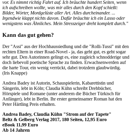
vor. Es nimmt richtig Fahrt auf. Ich bräuchte hundert Seiten, wenn
ich aufschreiben wollte, was mir alles durch den Kopf schießt:
Bilder, Wörter, Mordgelüste aller Art. Alles durcheinander. ...
Irgendwie klappt nichts davon. Dafür bräuchte ich ein Lasso oder
wenigstens was Ähnliches. Mein Stresszeiger dreht komplett durch."
Kann das gut gehen?
Der "Assi" aus der Hochhaussiedlung und die "Rolli-Tussi" mit den
rechten Eltern in einer Road-Novel - ja, das geht gut, es geht sogar
sehr gut. Den Autorinnen gelingt es, eine zugleich schnodderige und
doch liebevoll poetische Sprache zu finden. Erwachsenwerden auf
die harte Tour, ein wenig verrückt, dabei trotzdem glaubwürdig.
(Iris Knappe)
Andrea Badey ist Autorin, Schauspielerin, Kabarettistin und
Sängerin, lebt in Köln; Claudia Kühn schreibt Drehbücher,
Hörspiele und Romane (unter anderem die Bücher Türkisch für
Anfänger), lebt in Berlin. Ihr erster gemeinsamer Roman hat den
Peter Härtling Preis erhalten.
Andrea Badey, Claudia Kühn "Strom auf der Tapete"
Beltz & Gelberg Verlag 2017, 180 Seiten, 12,95 Euro
eBook 11,99 Euro
Ab 14 Jahren