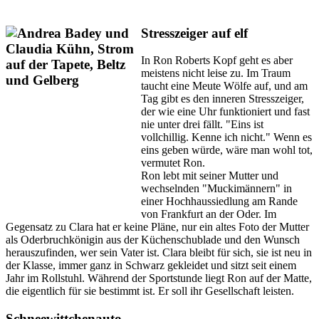
Stresszeiger auf elf
In Ron Roberts Kopf geht es aber
meistens nicht leise zu. Im Traum
taucht eine Meute Wölfe auf, und am
Tag gibt es den inneren Stresszeiger,
der wie eine Uhr funktioniert und fast
nie unter drei fällt. "Eins ist
vollchillig. Kenne ich nicht." Wenn es
eins geben würde, wäre man wohl tot,
vermutet Ron.
Ron lebt mit seiner Mutter und
wechselnden "Muckimännern" in
einer Hochhaussiedlung am Rande
von Frankfurt an der Oder. Im
Gegensatz zu Clara hat er keine Pläne, nur ein altes Foto der Mutter
als Oderbruchkönigin aus der Küchenschublade und den Wunsch
herauszufinden, wer sein Vater ist. Clara bleibt für sich, sie ist neu in
der Klasse, immer ganz in Schwarz gekleidet und sitzt seit einem
Jahr im Rollstuhl. Während der Sportstunde liegt Ron auf der Matte,
die eigentlich für sie bestimmt ist. Er soll ihr Gesellschaft leisten.
Schneewittchenauto