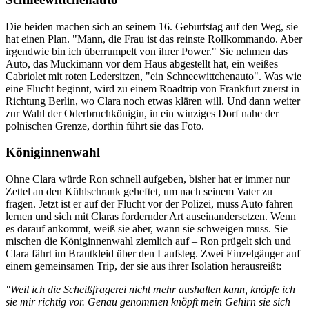
Die beiden machen sich an seinem 16. Geburtstag auf den Weg, sie
hat einen Plan. "Mann, die Frau ist das reinste Rollkommando. Aber
irgendwie bin ich überrumpelt von ihrer Power." Sie nehmen das
Auto, das Muckimann vor dem Haus abgestellt hat, ein weißes
Cabriolet mit roten Ledersitzen, "ein Schneewittchenauto". Was wie
eine Flucht beginnt, wird zu einem Roadtrip von Frankfurt zuerst in
Richtung Berlin, wo Clara noch etwas klären will. Und dann weiter
zur Wahl der Oderbruchkönigin, in ein winziges Dorf nahe der
polnischen Grenze, dorthin führt sie das Foto.
Königinnenwahl
Ohne Clara würde Ron schnell aufgeben, bisher hat er immer nur
Zettel an den Kühlschrank geheftet, um nach seinem Vater zu
fragen. Jetzt ist er auf der Flucht vor der Polizei, muss Auto fahren
lernen und sich mit Claras fordernder Art auseinandersetzen. Wenn
es darauf ankommt, weiß sie aber, wann sie schweigen muss. Sie
mischen die Königinnenwahl ziemlich auf – Ron prügelt sich und
Clara fährt im Brautkleid über den Laufsteg. Zwei Einzelgänger auf
einem gemeinsamen Trip, der sie aus ihrer Isolation herausreißt:
"Weil ich die Scheißfragerei nicht mehr aushalten kann, knöpfe ich
sie mir richtig vor. Genau genommen knöpft mein Gehirn sie sich