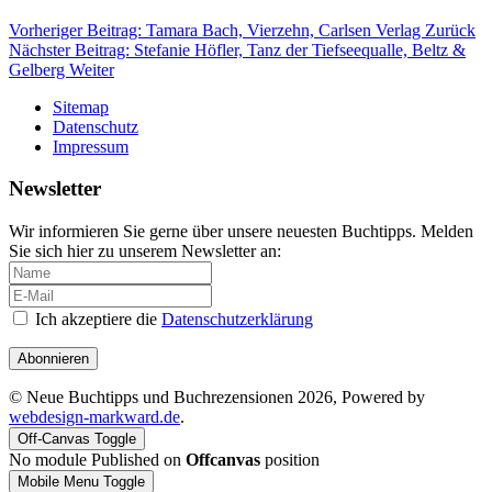
Vorheriger Beitrag: Tamara Bach, Vierzehn, Carlsen Verlag
Zurück
Nächster Beitrag: Stefanie Höfler, Tanz der Tiefseequalle, Beltz &
Gelberg
Weiter
Sitemap
Datenschutz
Impressum
Newsletter
Wir informieren Sie gerne über unsere neuesten Buchtipps. Melden
Sie sich hier zu unserem Newsletter an:
Ich akzeptiere die
Datenschutzerklärung
Abonnieren
© Neue Buchtipps und Buchrezensionen 2026, Powered by
webdesign-markward.de
.
Off-Canvas Toggle
No module Published on
Offcanvas
position
Mobile Menu Toggle