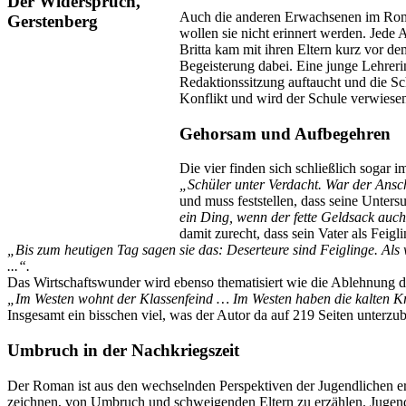
Auch die anderen Erwachsenen im Roman
wollen sie nicht erinnert werden. Jede 
Britta kam mit ihren Eltern kurz vor d
Begeisterung dabei. Eine junge Lehrerin
Redaktionssitzung auftaucht und die Sch
Konflikt und wird der Schule verwiese
Gehorsam und Aufbegehren
Die vier finden sich schließlich sogar i
„Schüler unter Verdacht. War der Ansch
und muss feststellen, dass seine Unters
ein Ding, wenn der fette Geldsack auc
damit zurecht, dass sein Vater als Feigli
„Bis zum heutigen Tag sagen sie das: Deserteure sind Feiglinge. Als
...“.
Das Wirtschaftswunder wird ebenso thematisiert wie die Ablehnung d
„Im Westen wohnt der Klassenfeind … Im Westen haben die kalten Kri
Insgesamt ein bisschen viel, was der Autor da auf 219 Seiten unterzub
Umbruch in der Nachkriegszeit
Der Roman ist aus den wechselnden Perspektiven der Jugendlichen er
zeichnen, von Umbruch und schweigenden Eltern zu erzählen. Jugendli