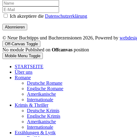
Ich akzeptiere die
Datenschutzerklärung
Abonnieren
© Neue Buchtipps und Buchrezensionen 2026, Powered by
webdesi
Off-Canvas Toggle
No module Published on
Offcanvas
position
Mobile Menu Toggle
STARTSEITE
Über uns
Romane
Deutsche Romane
Englische Romane
Amerikanische
Internationale
Krimis & Thriller
Deutsche Krimis
Englische Krimis
Amerikanische
Internationale
Erzählungen & Lyrik