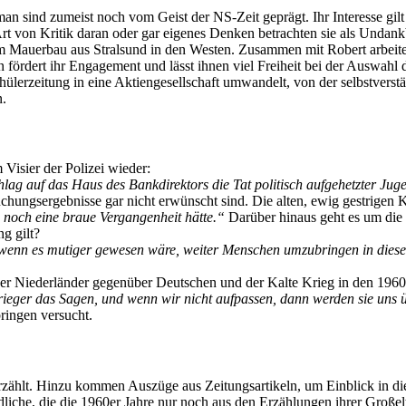
 sind zumeist noch vom Geist der NS-Zeit geprägt. Ihr Interesse gil
Art von Kritik daran oder gar eigenes Denken betrachten sie als Undank
em Mauerbau aus Stralsund in den Westen. Zusammen mit Robert arbeitet 
 fördert ihr Engagement und lässt ihnen viel Freiheit bei der Auswahl 
ülerzeitung in eine Aktiengesellschaft umwandelt, von der selbstverstän
n.
m Visier der Polizei wieder:
lag auf das Haus des Bankdirektors die Tat politisch aufgehetzter Ju
uchungsergebnisse gar nicht erwünscht sind. Die alten, ewig gestrigen 
h noch eine braue Vergangenheit hätte.“
Darüber hinaus geht es um die
ng gilt?
 wenn es mutiger gewesen wäre, weiter Menschen umzubringen in diesem
er Niederländer gegenüber Deutschen und der Kalte Krieg in den 1960
eger das Sagen, und wenn wir nicht aufpassen, dann werden sie uns ü
ringen versucht.
zählt. Hinzu kommen Auszüge aus Zeitungsartikeln, um Einblick in die
che, die die 1960er Jahre nur noch aus den Erzählungen ihrer Großelte