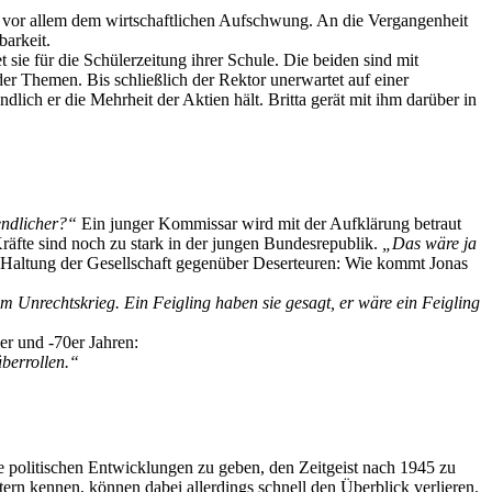
t vor allem dem wirtschaftlichen Aufschwung. An die Vergangenheit
barkeit.
sie für die Schülerzeitung ihrer Schule. Die beiden sind mit
der Themen. Bis schließlich der Rektor unerwartet auf einer
dlich er die Mehrheit der Aktien hält. Britta gerät mit ihm darüber in
gendlicher?“
Ein junger Kommissar wird mit der Aufklärung betraut
Kräfte sind noch zu stark in der jungen Bundesrepublik.
„Das wäre ja
 Haltung der Gesellschaft gegenüber Deserteuren: Wie kommt Jonas
 Unrechtskrieg. Ein Feigling haben sie gesagt, er wäre ein Feigling
er und -70er Jahren:
berrollen.“
 politischen Entwicklungen zu geben, den Zeitgeist nach 1945 zu
rn kennen, können dabei allerdings schnell den Überblick verlieren.