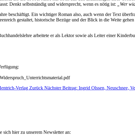
asst: Denkt selbstständig und widersprecht, wenn es nötig ist:
„Wer wid
Jahre beschäftigt. Ein wichtiger Roman also, auch wenn der Text überfra
eenreich gestaltet, historische Bezüge und der Blick in die Weite gehen
chhandelslehre arbeitete er als Lektor sowie als Leiter einer Kinderbuch
Verfügung:
Widerspruch_Unterrichtsmaterial.pdf
Hentrich-Verlag
Zurück
Nächster Beitrag: Ingrid Olssen, Neuschnee, V
e sich hier zu unserem Newsletter an: