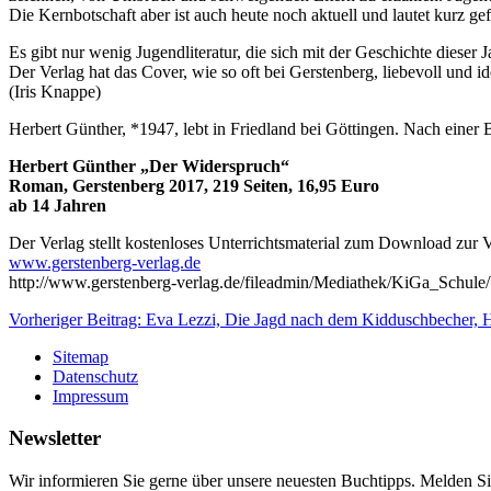
Die Kernbotschaft aber ist auch heute noch aktuell und lautet kurz gef
Es gibt nur wenig Jugendliteratur, die sich mit der Geschichte dieser 
Der Verlag hat das Cover, wie so oft bei Gerstenberg, liebevoll und id
(Iris Knappe)
Herbert Günther, *1947, lebt in Friedland bei Göttingen. Nach einer Bu
Herbert Günther „Der Widerspruch“
Roman, Gerstenberg 2017, 219 Seiten, 16,95 Euro
ab 14 Jahren
Der Verlag stellt kostenloses Unterrichtsmaterial zum Download zur 
www.gerstenberg-verlag.de
http://www.gerstenberg-verlag.de/fileadmin/Mediathek/KiGa_Schule/
Vorheriger Beitrag: Eva Lezzi, Die Jagd nach dem Kidduschbecher, 
Sitemap
Datenschutz
Impressum
Newsletter
Wir informieren Sie gerne über unsere neuesten Buchtipps. Melden Si