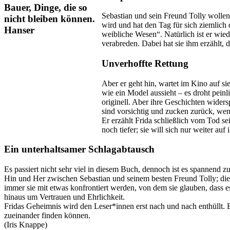
Sebastian und sein Freund Tolly wollen 
wird und hat den Tag für sich ziemlich d
weibliche Wesen“. Natürlich ist er wiede
verabreden. Dabei hat sie ihm erzählt, 
Unverhoffte Rettung
Aber er geht hin, wartet im Kino auf si
wie ein Model aussieht – es droht peinli
originell. Aber ihre Geschichten widers
sind vorsichtig und zucken zurück, wenn
Er erzählt Frida schließlich vom Tod se
noch tiefer; sie will sich nur weiter au
Ein unterhaltsamer Schlagabtausch
Es passiert nicht sehr viel in diesem Buch, dennoch ist es spannend z
Hin und Her zwischen Sebastian und seinem besten Freund Tolly; die
immer sie mit etwas konfrontiert werden, von dem sie glauben, dass 
hinaus um Vertrauen und Ehrlichkeit.
Fridas Geheimnis wird den Leser*innen erst nach und nach enthüllt.
zueinander finden können.
(Iris Knappe)