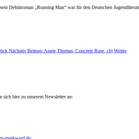
er, sein Debütroman „Running Man“ war für den Deutschen Jugendliteratu
rück
Nächster Beitrag: Angie Thomas, Concrete Rose. cbj
Weiter
e sich hier zu unserem Newsletter an:
gn-markward.de
.