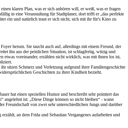
 einen klaren Plan, was er sich anhören will, er weiß, was er fragen
lig in eine Veranstaltung für Stadtplaner, dort trifft er „das perfekte
r ein und natürlich traut er sich nicht, sich mit ihr für's Kino zu
 Foyer herum. Sie taucht auch auf, allerdings mit einem Freund, der
tet ihn aus der peinlichen Situation, ist schlagfertig, witzig und
n etwas voreinander, erzählen nicht wirklich, was mit ihnen los ist,
iziert.
ei ihr sitzen Schmerz und Verletzung aufgrund ihrer Familiengeschichte
r widersprüchlichen Geschichten zu ihrer Kindheit bezieht.
Bauer hat einen speziellen Humor und beschreibt sehr pointiert das
“ angelehnt ist: „Diese Dinge können so nicht bleiben“ - wann
der Freundschaft von zwei sehr unterschiedlichen Jungs und darüber
 erzählt, an dem Frida und Sebastian Vergangenes aufarbeiten und