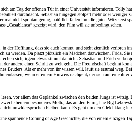
sich am Tag der offenen Tür in einer Universität informieren. Tolly hat
etailliert durchdacht. Sebastian hingegen stolpert mehr oder weniger zufäl
r mal nicht spontan genug, natürlich fallen ihm die guten Witze erst späte
dass „Casablanca“ gezeigt wird, den Film will sie unbedingt sehen.
e, in der Hoffnung, dass sie auch kommt, und steht ziemlich verloren im
ch zu werden. Da platzt plötzlich ein Mädchen dazwischen, Frida. Sie ret
prechen sich, irgendetwas stimmt da nicht. Sebastian und Frida verberge
 der andere einen Schritt zu weit geht. Die Freundschaft beginnt kompl
ines Bruders. Als er mehr von ihr wissen will, läuft sie erstmal weg. B
f ihn einlassen, wenn er einem Hinweis nachgeht, der sich auf eine ihre
u lesen, vor allem das Geplänkel zwischen den beiden Jungs ist witzig. 
 zwei haben ein besonderes Motto, das an den Film „The Big Lebowski
es nicht unwidersprochen bleiben kann. Es geht um den Gleichklang in 
 Eine spannende Coming of Age Geschichte, die von einem einzigen Tag