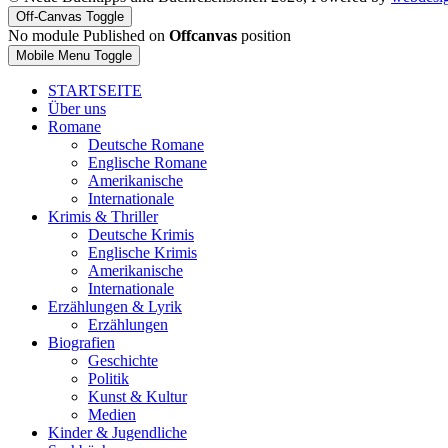
Off-Canvas Toggle
No module Published on
Offcanvas
position
Mobile Menu Toggle
STARTSEITE
Über uns
Romane
Deutsche Romane
Englische Romane
Amerikanische
Internationale
Krimis & Thriller
Deutsche Krimis
Englische Krimis
Amerikanische
Internationale
Erzählungen & Lyrik
Erzählungen
Biografien
Geschichte
Politik
Kunst & Kultur
Medien
Kinder & Jugendliche