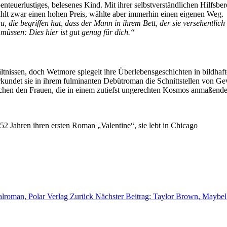
enteuerlustiges, belesenes Kind. Mit ihrer selbstverständlichen Hilfsb
hlt zwar einen hohen Preis, wählte aber immerhin einen eigenen Weg.
, die begriffen hat, dass der Mann in ihrem Bett, der sie versehentlic
müssen: Dies hier ist gut genug für dich.“
ältnissen, doch Wetmore spiegelt ihre Überlebensgeschichten in bildhaf
 erkundet sie in ihrem fulminanten Debütroman die Schnittstellen von 
schen den Frauen, die in einem zutiefst ungerechten Kosmos anmaßende
52 Jahren ihren ersten Roman „Valentine“, sie lebt in Chicago
alroman, Polar Verlag
Zurück
Nächster Beitrag: Taylor Brown, Maybel