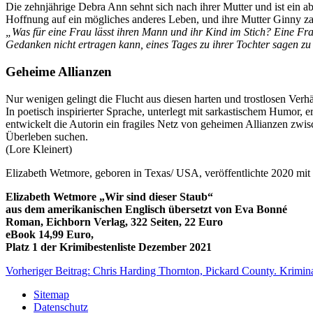
Die zehnjährige Debra Ann sehnt sich nach ihrer Mutter und ist ein ab
Hoffnung auf ein mögliches anderes Leben, und ihre Mutter Ginny za
„Was für eine Frau lässt ihren Mann und ihr Kind im Stich? Eine Frau
Gedanken nicht ertragen kann, eines Tages zu ihrer Tochter sagen zu 
Geheime Allianzen
Nur wenigen gelingt die Flucht aus diesen harten und trostlosen Verh
In poetisch inspirierter Sprache, unterlegt mit sarkastischem Humor,
entwickelt die Autorin ein fragiles Netz von geheimen Allianzen zwi
Überleben suchen.
(Lore Kleinert)
Elizabeth Wetmore, geboren in Texas/ USA, veröffentlichte 2020 mit 
Elizabeth Wetmore „Wir sind dieser Staub“
aus dem amerikanischen Englisch übersetzt von Eva Bonné
Roman, Eichborn Verlag, 322 Seiten, 22 Euro
eBook 14,99 Euro,
Platz 1 der Krimibestenliste Dezember 2021
Vorheriger Beitrag: Chris Harding Thornton, Pickard County. Krimin
Sitemap
Datenschutz