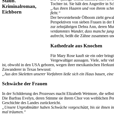
Tochter ist. Sie hält den Angreifer in
„Aus ihren Haaren und von ihrem schmut
fleht.“
Der bevorstehende Ölboom zieht gewaltt
Perspektiven von sieben Frauen in der 
zur zehnjährigen Debra Ann, deren Mutt
verdammtes Wunder, dass manche junge
aufrecht, beißt die Zähne zusammen und
Kathedrale aus Knochen
Für Mary Rose kauft sie ein oder bring
Vergewaltiger aussagen. Viele, sehr vi
ist, obwohl in den USA geboren, wegen ihrer mexikanischen Herkunft
Zuwanderer in Texas bewusst:
„Aus den Skeletten unserer Vorfahren ließe sich ein Haus bauen, ei
Schwäche der Frauen
In der Schilderung des Prozesses macht Elizabeth Wetmore, die selbst
Die Barfrau Evelyn, deren Stimme sie ihrem Chor von weiblichen Pers
Geschichte des Landes zurückreicht.
„Unsere Urgroßmütter haben Schwäche vorgeschützt, bis sie ihnen i
mal träumen.“