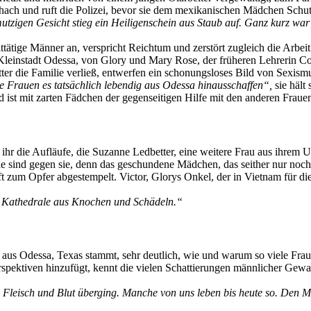
 Schach und ruft die Polizei, bevor sie dem mexikanischen Mädchen Schu
zigen Gesicht stieg ein Heiligenschein aus Staub auf. Ganz kurz war 
ätige Männer an, verspricht Reichtum und zerstört zugleich die Arbei
Kleinstadt Odessa, von Glory und Mary Rose, der früheren Lehrerin Co
er die Familie verließ, entwerfen ein schonungsloses Bild von Sexism
 Frauen es tatsächlich lebendig aus Odessa hinausschaffen“,
sie hält 
 ist mit zarten Fädchen der gegenseitigen Hilfe mit den anderen Fraue
t ihr die Aufläufe, die Suzanne Ledbetter, eine weitere Frau aus ihrem
ele sind gegen sie, denn das geschundene Mädchen, das seither nur noc
 zum Opfer abgestempelt. Victor, Glorys Onkel, der in Vietnam für die
ne Kathedrale aus Knochen und Schädeln.“
 aus Odessa, Texas stammt, sehr deutlich, wie und warum so viele Frauen
pektiven hinzufügt, kennt die vielen Schattierungen männlicher Gewal
n Fleisch und Blut überging. Manche von uns leben bis heute so. Den