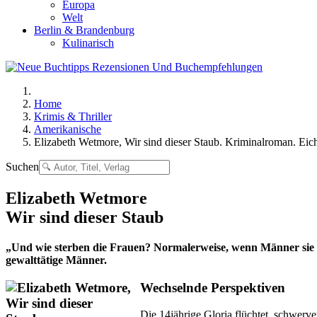
Europa
Welt
Berlin & Brandenburg
Kulinarisch
Home
Krimis & Thriller
Amerikanische
Elizabeth Wetmore, Wir sind dieser Staub. Kriminalroman. Eic
Suchen
Elizabeth Wetmore
Wir sind dieser Staub
„Und wie sterben die Frauen? Normalerweise, wenn Männer sie 
gewalttätige Männer.
Wechselnde Perspektiven
Die 14jährige Gloria flüchtet, schwerv