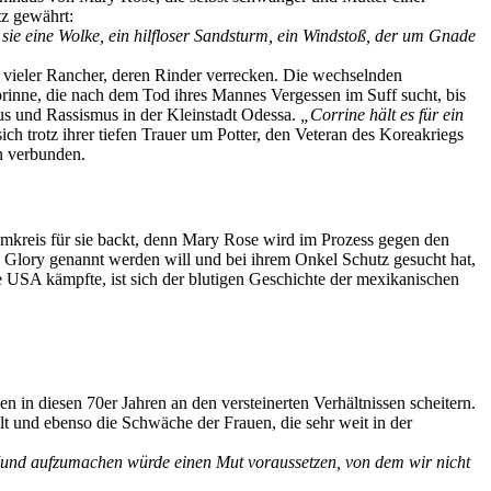
tz gewährt:
sie eine Wolke, ein hilfloser Sandsturm, ein Windstoß, der um Gnade
t vieler Rancher, deren Rinder verrecken. Die wechselnden
rinne, die nach dem Tod ihres Mannes Vergessen im Suff sucht, bis
us und Rassismus in der Kleinstadt Odessa.
„Corrine hält es für ein
sich trotz ihrer tiefen Trauer um Potter, den Veteran des Koreakriegs
n verbunden.
 Umkreis für sie backt, denn Mary Rose wird im Prozess gegen den
h Glory genannt werden will und bei ihrem Onkel Schutz gesucht hat,
 USA kämpfte, ist sich der blutigen Geschichte der mexikanischen
 in diesen 70er Jahren an den versteinerten Verhältnissen scheitern.
t und ebenso die Schwäche der Frauen, die sehr weit in der
 Mund aufzumachen würde einen Mut voraussetzen, von dem wir nicht