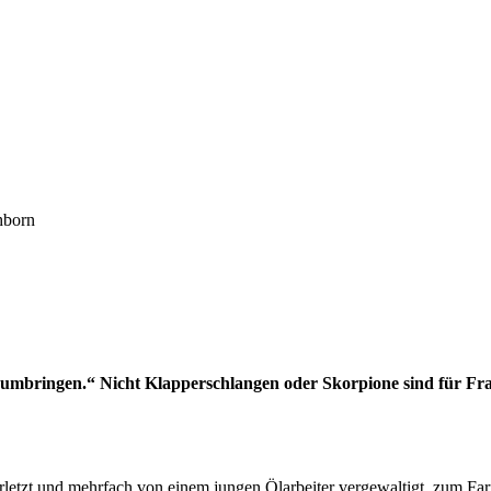
hborn
umbringen.“ Nicht Klapperschlangen oder Skorpione sind für Fra
erletzt und mehrfach von einem jungen Ölarbeiter vergewaltigt, zum F