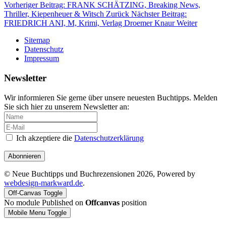
Vorheriger Beitrag: FRANK SCHÄTZING, Breaking News,
Thriller, Kiepenheuer & Witsch
Zurück
Nächster Beitrag:
FRIEDRICH ANI, M, Krimi, Verlag Droemer Knaur
Weiter
Sitemap
Datenschutz
Impressum
Newsletter
Wir informieren Sie gerne über unsere neuesten Buchtipps. Melden
Sie sich hier zu unserem Newsletter an:
Ich akzeptiere die
Datenschutzerklärung
Abonnieren
© Neue Buchtipps und Buchrezensionen 2026, Powered by
webdesign-markward.de
.
Off-Canvas Toggle
No module Published on
Offcanvas
position
Mobile Menu Toggle