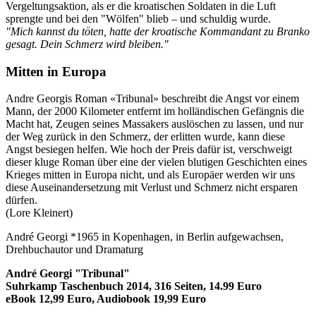
Vergeltungsaktion, als er die kroatischen Soldaten in die Luft
sprengte und bei den "Wölfen" blieb – und schuldig wurde.
"Mich kannst du töten, hatte der kroatische Kommandant zu Branko
gesagt. Dein Schmerz wird bleiben."
Mitten in Europa
Andre Georgis Roman «Tribunal» beschreibt die Angst vor einem
Mann, der 2000 Kilometer entfernt im holländischen Gefängnis die
Macht hat, Zeugen seines Massakers auslöschen zu lassen, und nur
der Weg zurück in den Schmerz, der erlitten wurde, kann diese
Angst besiegen helfen. Wie hoch der Preis dafür ist, verschweigt
dieser kluge Roman über eine der vielen blutigen Geschichten eines
Krieges mitten in Europa nicht, und als Europäer werden wir uns
diese Auseinandersetzung mit Verlust und Schmerz nicht ersparen
dürfen.
(Lore Kleinert)
André Georgi *1965 in Kopenhagen, in Berlin aufgewachsen,
Drehbuchautor und Dramaturg
André Georgi "Tribunal"
Suhrkamp Taschenbuch 2014, 316 Seiten, 14.99 Euro
eBook 12,99 Euro, Audiobook 19,99 Euro