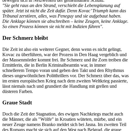
bewegen sich in Netzwerken der gemeinsamen Schuld.
"Sie geht raus an den Strand, verschiebt die Lebensplanung auf
später. Jetzt ist nicht die Zeit dafür. Denn Kovac’ Triumph kann das
Tribunal zerstören, alles, was Peneguy und sie aufgebaut haben.
Die Anklage können sie abschreiben – keine Zeugen, keine Anklage.
So einen Prozess können sie nicht mit Indizien führen".
Der Schmerz bleibt
Die Zeit ist also ein weiterer Gegner, denn wenn es nicht gelingt,
Kovac zu überführen, war der Prozess in Den Haag vergeblich und
der Massenmörder kommt frei. Ihr Schmerz und ihr Zorn treiben die
Ermittlerin, die in Berlin Kriminalbeamtin war, in immer
schnellerem Tempo voran und geben den Takt und den Rhythmus
dieses ungewöhnlichen Politthrillers vor. Der Schmerz über das, was
im ersten europäischen Krieg nach dem zweiten Weltkrieg passierte,
lässt niemals nach und grundiert die Handlung mit grellen und
düsteren Farben.
Graue Stadt
Doch die Zeit der Stagnation, des ewigen Nachkriegs macht auch
die Männer, die als "Wölfe" in Kroatien wüteten, mürbe, und ein
neuer Zeuge namens Branko meldet sich bei Jasna. Im zweiten Teil
des Romans macht sie sich auf den Weg nach Belgrad, die graue