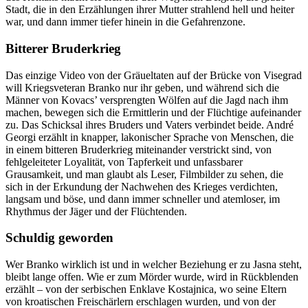
Stadt, die in den Erzählungen ihrer Mutter strahlend hell und heiter
war, und dann immer tiefer hinein in die Gefahrenzone.
Bitterer Bruderkrieg
Das einzige Video von der Gräueltaten auf der Brücke von Visegrad
will Kriegsveteran Branko nur ihr geben, und während sich die
Männer von Kovacs’ versprengten Wölfen auf die Jagd nach ihm
machen, bewegen sich die Ermittlerin und der Flüchtige aufeinander
zu. Das Schicksal ihres Bruders und Vaters verbindet beide. André
Georgi erzählt in knapper, lakonischer Sprache von Menschen, die
in einem bitteren Bruderkrieg miteinander verstrickt sind, von
fehlgeleiteter Loyalität, von Tapferkeit und unfassbarer
Grausamkeit, und man glaubt als Leser, Filmbilder zu sehen, die
sich in der Erkundung der Nachwehen des Krieges verdichten,
langsam und böse, und dann immer schneller und atemloser, im
Rhythmus der Jäger und der Flüchtenden.
Schuldig geworden
Wer Branko wirklich ist und in welcher Beziehung er zu Jasna steht,
bleibt lange offen. Wie er zum Mörder wurde, wird in Rückblenden
erzählt – von der serbischen Enklave Kostajnica, wo seine Eltern
von kroatischen Freischärlern erschlagen wurden, und von der