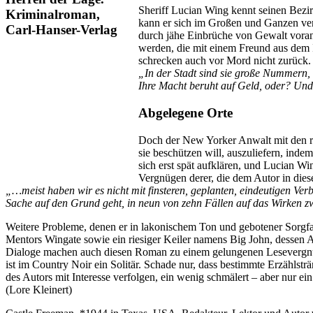
Sheriff Lucian Wing kennt seinen Bezir
kann er sich im Großen und Ganzen ve
durch jähe Einbrüche von Gewalt voranz
werden, die mit einem Freund aus dem I
schrecken auch vor Mord nicht zurück.
„In der Stadt sind sie große Nummern,
Ihre Macht beruht auf Geld, oder? Und
Abgelegene Orte
Doch der New Yorker Anwalt mit den ru
sie beschützen will, auszuliefern, ind
sich erst spät aufklären, und Lucian 
Vergnügen derer, die dem Autor in die
„…meist haben wir es nicht mit finsteren, geplanten, eindeutigen Ve
Sache auf den Grund geht, in neun von zehn Fällen auf das Wirken z
Weitere Probleme, denen er in lakonischem Ton und gebotener Sorgf
Mentors Wingate sowie ein riesiger Keiler namens Big John, dessen 
Dialoge machen auch diesen Roman zu einem gelungenen Lesevergnüge
ist im Country Noir ein Solitär. Schade nur, dass bestimmte Erzähls
des Autors mit Interesse verfolgen, ein wenig schmälert – aber nur ei
(Lore Kleinert)