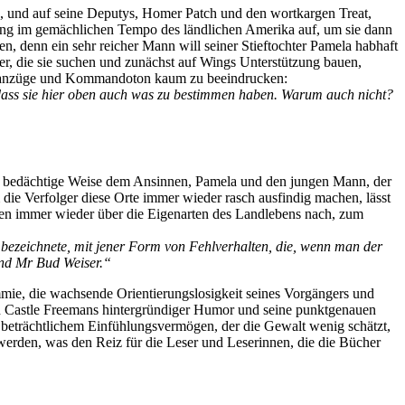
au, und auf seine Deputys, Homer Patch und den wortkargen Treat,
ng im gemächlichen Tempo des ländlichen Amerika auf, um sie dann
, denn ein sehr reicher Mann will seiner Stieftochter Pamela habhaft
er, die sie suchen und zunächst auf Wings Unterstützung bauen,
ifenanzüge und Kommandoton kaum zu beeindrucken:
, dass sie hier oben auch was zu bestimmen haben. Warum auch nicht?
ne bedächtige Weise dem Ansinnen, Pamela und den jungen Mann, der
die Verfolger diese Orte immer wieder rasch ausfindig machen, lässt
ssen immer wieder über die Eigenarten des Landlebens nach, zum
 bezeichnete, mit jener Form von Fehlverhalten, die, wenn man der
und Mr Bud Weiser.“
mie, die wachsende Orientierungslosigkeit seines Vorgängers und
ch Castle Freemans hintergründiger Humor und seine punktgenauen
beträchtlichem Einfühlungsvermögen, der die Gewalt wenig schätzt,
werden, was den Reiz für die Leser und Leserinnen, die die Bücher