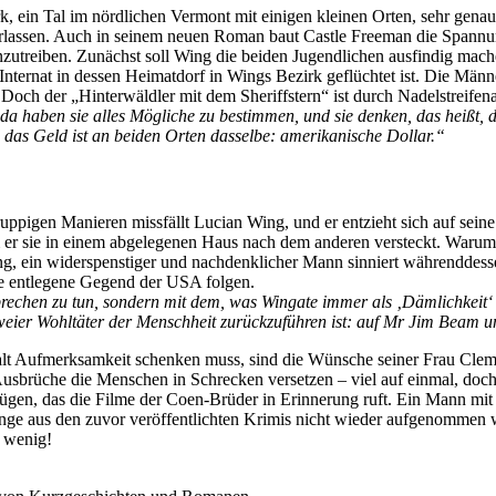
k, ein Tal im nördlichen Vermont mit einigen kleinen Orten, sehr gen
rlassen. Auch in seinem neuen Roman baut Castle Freeman die Spannu
utreiben. Zunächst soll Wing die beiden Jugendlichen ausfindig machen
nternat in dessen Heimatdorf in Wings Bezirk geflüchtet ist. Die Männ
 Doch der „Hinterwäldler mit dem Sheriffstern“ ist durch Nadelstre
 da haben sie alles Mögliche zu bestimmen, und sie denken, das heißt
 das Geld ist an beiden Orten dasselbe: amerikanische Dollar.“
ppigen Manieren missfällt Lucian Wing, und er entzieht sich auf sei
em er sie in einem abgelegenen Haus nach dem anderen versteckt. Warum 
Wing, ein widerspenstiger und nachdenklicher Mann sinniert währendde
se entlegene Gegend der USA folgen.
rbrechen zu tun, sondern mit dem, was Wingate immer als ‚Dämlichkeit‘
weier Wohltäter der Menschheit zurückzuführen ist: auf Mr Jim Beam 
alt Aufmerksamkeit schenken muss, sind die Wünsche seiner Frau Clem
Ausbrüche die Menschen in Schrecken versetzen – viel auf einmal, do
n, das die Filme der Coen-Brüder in Erinnerung ruft. Ein Mann mit 
tränge aus den zuvor veröffentlichten Krimis nicht wieder aufgenommen 
n wenig!