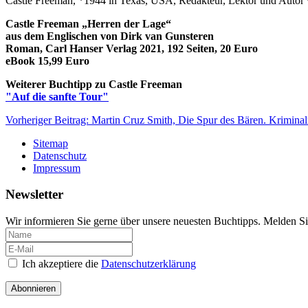
Castle Freeman, *1944 in Texas, USA, Redakteur, Lektor und Auto
Castle Freeman „Herren der Lage“
aus dem Englischen von Dirk van Gunsteren
Roman, Carl Hanser Verlag 2021, 192 Seiten, 20 Euro
eBook 15,99 Euro
Weiterer Buchtipp zu Castle Freeman
"Auf die sanfte Tour"
Vorheriger Beitrag: Martin Cruz Smith, Die Spur des Bären. Krimin
Sitemap
Datenschutz
Impressum
Newsletter
Wir informieren Sie gerne über unsere neuesten Buchtipps. Melden Si
Ich akzeptiere die
Datenschutzerklärung
Abonnieren