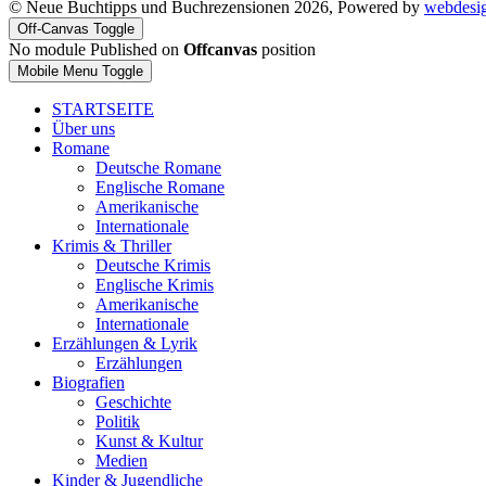
© Neue Buchtipps und Buchrezensionen 2026, Powered by
webdesi
Off-Canvas Toggle
No module Published on
Offcanvas
position
Mobile Menu Toggle
STARTSEITE
Über uns
Romane
Deutsche Romane
Englische Romane
Amerikanische
Internationale
Krimis & Thriller
Deutsche Krimis
Englische Krimis
Amerikanische
Internationale
Erzählungen & Lyrik
Erzählungen
Biografien
Geschichte
Politik
Kunst & Kultur
Medien
Kinder & Jugendliche