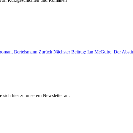
r von Kurzgeschichten und Romanen
alroman, Bertelsmann
Zurück
Nächster Beitrag: Ian McGuire, Der Absti
e sich hier zu unserem Newsletter an: