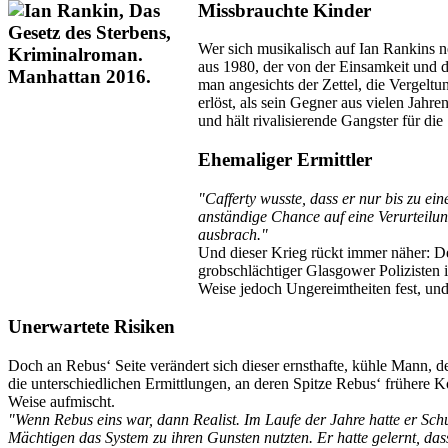
Missbrauchte Kinder
Wer sich musikalisch auf Ian Rankins n
aus 1980, der von der Einsamkeit und d
man angesichts der Zettel, die Vergelt
erlöst, als sein Gegner aus vielen Jahr
und hält rivalisierende Gangster für die
Ehemaliger Ermittler
"Cafferty wusste, dass er nur bis zu ei
anständige Chance auf eine Verurteilung
ausbrach."
Und dieser Krieg rückt immer näher: D
grobschlächtiger Glasgower Polizisten is
Weise jedoch Ungereimtheiten fest, und d
Unerwartete Risiken
Doch an Rebus‘ Seite verändert sich dieser ernsthafte, kühle Mann, 
die unterschiedlichen Ermittlungen, an deren Spitze Rebus‘ frühere K
Weise aufmischt.
"Wenn Rebus eins war, dann Realist. Im Laufe der Jahre hatte er Sch
Mächtigen das System zu ihren Gunsten nutzten. Er hatte gelernt, das