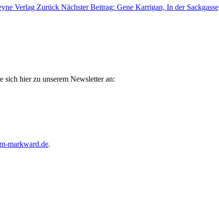
Heyne Verlag
Zurück
Nächster Beitrag: Gene Karrigan, In der Sackgasse
e sich hier zu unserem Newsletter an:
gn-markward.de
.