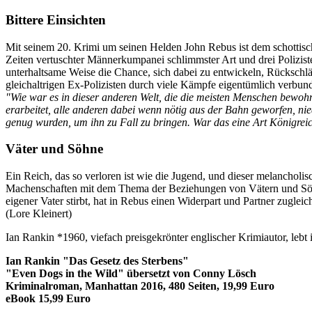
Bittere Einsichten
Mit seinem 20. Krimi um seinen Helden John Rebus ist dem schottische
Zeiten vertuschter Männerkumpanei schlimmster Art und drei Poliziste
unterhaltsame Weise die Chance, sich dabei zu entwickeln, Rückschläg
gleichaltrigen Ex-Polizisten durch viele Kämpfe eigentümlich verbund
"Wie war es in dieser anderen Welt, die die meisten Menschen bewohn
erarbeitet, alle anderen dabei wenn nötig aus der Bahn geworfen, nied
genug wurden, um ihn zu Fall zu bringen. War das eine Art Königrei
Väter und Söhne
Ein Reich, das so verloren ist wie die Jugend, und dieser melancholi
Machenschaften mit dem Thema der Beziehungen von Vätern und Söhnen
eigener Vater stirbt, hat in Rebus einen Widerpart und Partner zugle
(Lore Kleinert)
Ian Rankin *1960, viefach preisgekrönter englischer Krimiautor, lebt
Ian Rankin "Das Gesetz des Sterbens"
"Even Dogs in the Wild" übersetzt von Conny Lösch
Kriminalroman, Manhattan 2016, 480 Seiten, 19,99 Euro
eBook 15,99 Euro