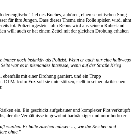
 der englische Titel des Buches, anhören, einen schottischen Song
er für ihre Jungen. Dass dieses Thema eine Rolle spielen wird, ahnt
reits tot. Polizeiurgestein John Rebus wird aus seinem Ruhestand
en will; auch er hat einem Zettel mit der gleichen Drohung erhalten
e immer noch instinktiv als Polizist. Wenn er auch nur eine halbwegs
n Seite war es in niemandes Interesse, wenn auf der Straße Krieg
ebenfalls mit einer Drohung garniert, und ein Trupp
 DI Malcolm Fox soll sie unterstützen, stellt in seiner akribischen
r.
Risiken ein. Ein geschickt aufgebauter und komplexer Plot verknüpft
chs, der die Verhältnisse in gewohnt hartnäckiger und unorthodoxer
raft wurden. Er hatte zusehen müssen …, wie die Reichen und
dere ohne."