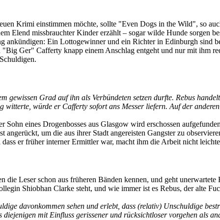
euen Krimi einstimmen möchte, sollte "Even Dogs in the Wild", so auch
em Elend missbrauchter Kinder erzählt – sogar wilde Hunde sorgen bess
ung ankündigen: Ein Lottogewinner und ein Richter in Edinburgh sind be
en "Big Ger" Cafferty knapp einem Anschlag entgeht und nur mit ihm red
 Schuldigen.
nem gewissen Grad auf ihn als Verbündeten setzen durfte. Rebus handelt
 witterte, würde er Cafferty sofort ans Messer liefern. Auf der andere
er Sohn eines Drogenbosses aus Glasgow wird erschossen aufgefunden, 
t angerückt, um die aus ihrer Stadt angereisten Gangster zu observieren.
ass er früher interner Ermittler war, macht ihm die Arbeit nicht leichte
den die Leser schon aus früheren Bänden kennen, und geht unerwartete 
ollegin Shiobhan Clarke steht, und wie immer ist es Rebus, der alte Fu
uldige davonkommen sehen und erlebt, dass (relativ) Unschuldige best
s diejenigen mit Einfluss gerissener und rücksichtloser vorgehen als an