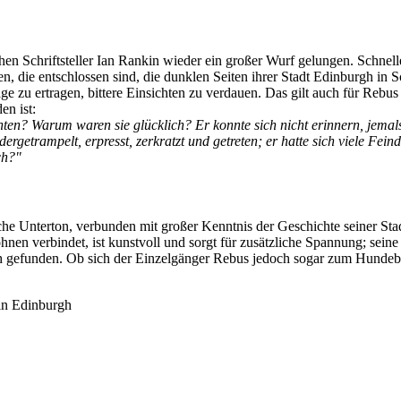
n Schriftsteller Ian Rankin wieder ein großer Wurf gelungen. Schnelle
n, die entschlossen sind, die dunklen Seiten ihrer Stadt Edinburgh in 
e zu ertragen, bittere Einsichten zu verdauen. Das gilt auch für Rebus
en ist:
ten? Warum waren sie glücklich? Er konnte sich nicht erinnern, jemals
ergetrampelt, erpresst, zerkratzt und getreten; er hatte sich viele Fei
ch?"
sche Unterton, verbunden mit großer Kenntnis der Geschichte seiner Sta
 verbindet, ist kunstvoll und sorgt für zusätzliche Spannung; seine 
ich gefunden. Ob sich der Einzelgänger Rebus jedoch sogar zum Hundebes
 in Edinburgh