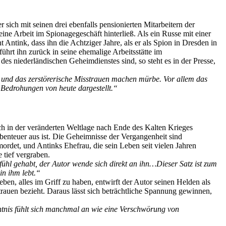
ich mit seinen drei ebenfalls pensionierten Mitarbeitern der
ine Arbeit im Spionagegeschäft hinterließ. Als ein Russe mit einer
Antink, dass ihn die Achtziger Jahre, als er als Spion in Dresden in
hrt ihn zurück in seine ehemalige Arbeitsstätte im
des niederländischen Geheimdienstes sind, so steht es in der Presse,
 und das zerstörerische Misstrauen machen mürbe. Vor allem das
e Bedrohungen von heute dargestellt.“
ich in der veränderten Weltlage nach Ende des Kalten Krieges
benteuer aus ist. Die Geheimnisse der Vergangenheit sind
ordet, und Antinks Ehefrau, die sein Leben seit vielen Jahren
 tief vergraben.
fühl gehabt, der Autor wende sich direkt an ihn…Dieser Satz ist zum
in ihm lebt.“
en, alles im Griff zu haben, entwirft der Autor seinen Helden als
rauen bezieht. Daraus lässt sich beträchtliche Spannung gewinnen,
htnis fühlt sich manchmal an wie eine Verschwörung von