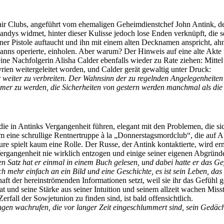
ir Clubs, angeführt vom ehemaligen Geheimdienstchef John Antink, der s
ndys widmet, hinter dieser Kulisse jedoch lose Enden verknüpft, die se
r Pistole auftaucht und ihn mit einem alten Decknamen anspricht, ahnt 
nns operierte, einholen. Aber warum? Der Hinweis auf eine alte Akte fü
eine Nachfolgerin Alisha Calder ebenfalls wieder zu Rate ziehen: Mittel 
yrien weitergeleitet worden, und Calder gerät gewaltig unter Druck:
 weiter zu verbreiten. Der Wahnsinn der zu regelnden Angelegenheiten
hlimmer zu werden, die Sicherheiten von gestern werden manchmal als di
die in Antinks Vergangenheit führen, elegant mit den Problemen, die s
 eine schrullige Rentnertruppe à la „Donnerstagsmordclub“, die auf A
re spielt kaum eine Rolle. Der Russe, der Antink kontaktierte, wird erm
r Vergangenheit nie wirklich entzogen und einige seiner eigenen Abgründe
n Satz hat er einmal in einem Buch gelesen, und dabei hatte er das Ge
h mehr einfach an ein Bild und eine Geschichte, es ist sein Leben, das 
 der hereinströmenden Informationen setzt, weil sie ihr das Gefühl geb
und seine Stärke aus seiner Intuition und seinem allzeit wachen Misst
fall der Sowjetunion zu finden sind, ist bald offensichtlich.
gen wachrufen, die vor langer Zeit eingeschlummert sind, sein Gedäc