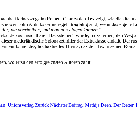
angenheit keineswegs im Reinen. Charles den Tex zeigt, wie die alte u
, wie weit John Antinks Grundregeln tragfähig sind, wenn das eigene L
arf nie übertreiben, und man muss lügen können.“
 „Gebäude aus unsichtbaren Backsteinen“ wurde, muss lernen, den Weg 
ieser niederländische Spionagethriller der Extraklasse einlädt. Der r
udem ein lohnendes, hochaktuelles Thema, das den Tex in seinen Romane
den, wo er zu den erfolgreichsten Autoren zählt.
man, Unionsverlag
Zurück
Nächster Beitrag: Mathijs Deen, Der Retter