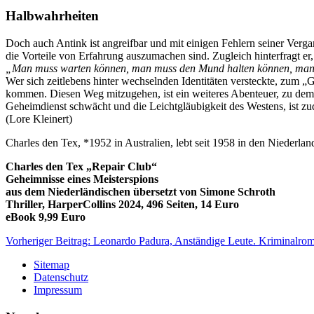
Halbwahrheiten
Doch auch Antink ist angreifbar und mit einigen Fehlern seiner Verg
die Vorteile von Erfahrung auszumachen sind. Zugleich hinterfragt er
„Man muss warten können, man muss den Mund halten können, man d
Wer sich zeitlebens hinter wechselnden Identitäten versteckte, zum
kommen. Diesen Weg mitzugehen, ist ein weiteres Abenteuer, zu dem d
Geheimdienst schwächt und die Leichtgläubigkeit des Westens, ist z
(Lore Kleinert)
Charles den Tex, *1952 in Australien, lebt seit 1958 in den Niederlan
Charles den Tex „Repair Club“
Geheimnisse eines Meisterspions
aus dem Niederländischen übersetzt von Simone Schroth
Thriller, HarperCollins 2024, 496 Seiten, 14 Euro
eBook 9,99 Euro
Vorheriger Beitrag: Leonardo Padura, Anständige Leute. Kriminalro
Sitemap
Datenschutz
Impressum