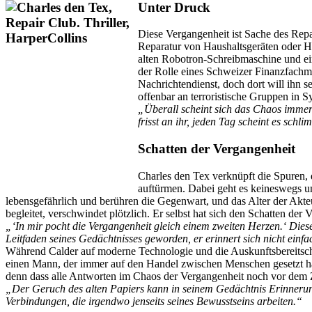
Unter Druck
Diese Vergangenheit ist Sache des Repa
Reparatur von Haushaltsgeräten oder Ha
alten Robotron-Schreibmaschine und eine
der Rolle eines Schweizer Finanzfachma
Nachrichtendienst, doch dort will ihn s
offenbar an terroristische Gruppen in S
„Überall scheint sich das Chaos immer
frisst an ihr, jeden Tag scheint es sc
Schatten der Vergangenheit
Charles den Tex verknüpft die Spuren, 
auftürmen. Dabei geht es keineswegs um
lebensgefährlich und berühren die Gegenwart, und das Alter der Akteu
begleitet, verschwindet plötzlich. Er selbst hat sich den Schatten de
„‘In mir pocht die Vergangenheit gleich einem zweiten Herzen.‘ Diese
Leitfaden seines Gedächtnisses geworden, er erinnert sich nicht einfac
Während Calder auf moderne Technologie und die Auskunftsbereitschaft
einen Mann, der immer auf den Handel zwischen Menschen gesetzt hat 
denn dass alle Antworten im Chaos der Vergangenheit noch vor dem Zer
„Der Geruch des alten Papiers kann in seinem Gedächtnis Erinnerun
Verbindungen, die irgendwo jenseits seines Bewusstseins arbeiten.“