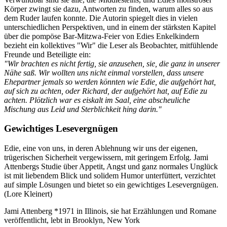
Körper zwingt sie dazu, Antworten zu finden, warum alles so aus
dem Ruder laufen konnte. Die Autorin spiegelt dies in vielen
unterschiedlichen Perspektiven, und in einem der stärksten Kapitel
über die pompöse Bar-Mitzwa-Feier von Edies Enkelkindern
bezieht ein kollektives "Wir" die Leser als Beobachter, mitfühlende
Freunde und Beteiligte ein:
"Wir brachten es nicht fertig, sie anzusehen, sie, die ganz in unserer
Nähe saß. Wir wollten uns nicht einmal vorstellen, dass unsere
Ehepartner jemals so werden könnten wie Edie, die aufgehört hat,
auf sich zu achten, oder Richard, der aufgehört hat, auf Edie zu
achten. Plötzlich war es eiskalt im Saal, eine abscheuliche
Mischung aus Leid und Sterblichkeit hing darin."
Gewichtiges Lesevergnügen
Edie, eine von uns, in deren Ablehnung wir uns der eigenen,
trügerischen Sicherheit vergewissern, mit geringem Erfolg. Jami
Attenbergs Studie über Appetit, Angst und ganz normales Unglück
ist mit liebendem Blick und solidem Humor unterfüttert, verzichtet
auf simple Lösungen und bietet so ein gewichtiges Lesevergnügen.
(Lore Kleinert)
Jami Attenberg *1971 in Illinois, sie hat Erzählungen und Romane
veröffentlicht, lebt in Brooklyn, New York