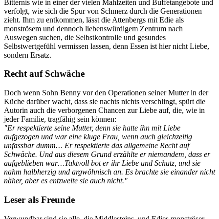
Bitternis wie in einer der vielen Mahlzeiten und Buffetangebote und
verfolgt, wie sich die Spur von Schmerz durch die Generationen
zieht. Ihm zu entkommen, lässt die Attenbergs mit Edie als
monströsem und dennoch liebenswürdigem Zentrum nach
Auswegen suchen, die Selbstkontrolle und gesundes
Selbstwertgefühl vermissen lassen, denn Essen ist hier nicht Liebe,
sondern Ersatz.
Recht auf Schwäche
Doch wenn Sohn Benny vor den Operationen seiner Mutter in der
Küche darüber wacht, dass sie nachts nichts verschlingt, spürt die
Autorin auch die verborgenen Chancen zur Liebe auf, die, wie in
jeder Familie, tragfähig sein können:
"Er respektierte seine Mutter, denn sie hatte ihn mit Liebe
aufgezogen und war eine kluge Frau, wenn auch gleichzeitig
unfassbar dumm… Er respektierte das allgemeine Recht auf
Schwäche. Und aus diesem Grund erzählte er niemandem, dass er
aufgeblieben war…Taktvoll bot er ihr Liebe und Schutz, und sie
nahm halbherzig und argwöhnisch an. Es brachte sie einander nicht
näher, aber es entzweite sie auch nicht."
Leser als Freunde
Verwundbar sind sie alle, die Middlesteins, und Edies monströser