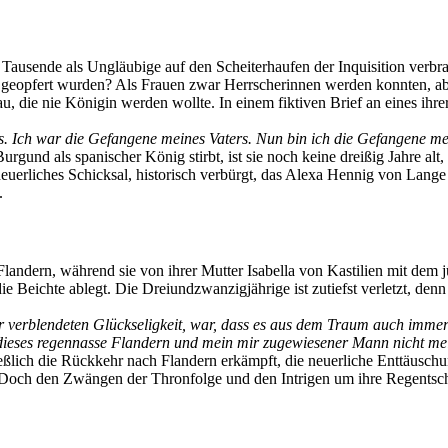
ls Tausende als Ungläubige auf den Scheiterhaufen der Inquisition verb
 geopfert wurden? Als Frauen zwar Herrscherinnen werden konnten, abe
, die nie Königin werden wollte. In einem fiktiven Brief an eines ihrer
. Ich war die Gefangene meines Vaters. Nun bin ich die Gefangene me
urgund als spanischer König stirbt, ist sie noch keine dreißig Jahre a
euerliches Schicksal, historisch verbürgt, das Alexa Hennig von Lang
.
 Flandern, während sie von ihrer Mutter Isabella von Kastilien mit dem
e Beichte ablegt. Die Dreiundzwanzigjährige ist zutiefst verletzt, den
ser verblendeten Glückseligkeit, war, dass es aus dem Traum auch imme
 dieses regennasse Flandern und mein mir zugewiesener Mann nicht me
ießlich die Rückkehr nach Flandern erkämpft, die neuerliche Enttäuschu
 Doch den Zwängen der Thronfolge und den Intrigen um ihre Regentschaf