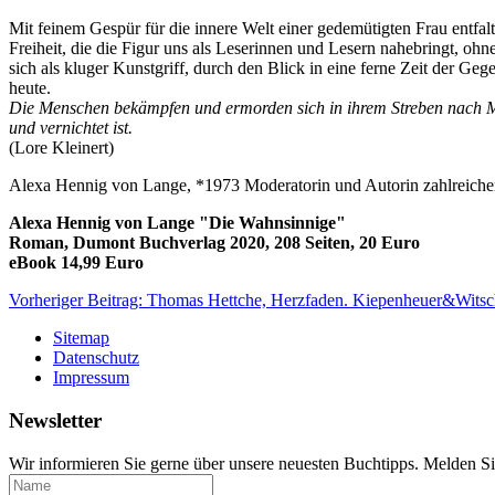
Mit feinem Gespür für die innere Welt einer gedemütigten Frau entfal
Freiheit, die die Figur uns als Leserinnen und Lesern nahebringt, oh
sich als kluger Kunstgriff, durch den Blick in eine ferne Zeit der Ge
heute.
Die Menschen bekämpfen und ermorden sich in ihrem Streben nach Mac
und vernichtet ist.
(Lore Kleinert)
Alexa Hennig von Lange, *1973 Moderatorin und Autorin zahlreicher
Alexa Hennig von Lange "Die Wahnsinnige"
Roman, Dumont Buchverlag 2020, 208 Seiten, 20 Euro
eBook 14,99 Euro
Vorheriger Beitrag: Thomas Hettche, Herzfaden. Kiepenheuer&Wits
Sitemap
Datenschutz
Impressum
Newsletter
Wir informieren Sie gerne über unsere neuesten Buchtipps. Melden Si