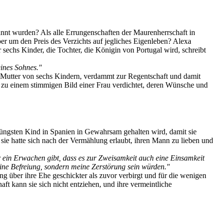
rannt wurden? Als alle Errungenschaften der Maurenherrschaft in
r um den Preis des Verzichts auf jegliches Eigenleben? Alexa
 sechs Kinder, die Tochter, die Königin von Portugal wird, schreibt
ines Sohnes."
lt, Mutter von sechs Kindern, verdammt zur Regentschaft und damit
e zu einem stimmigen Bild einer Frau verdichtet, deren Wünsche und
 jüngsten Kind in Spanien in Gewahrsam gehalten wird, damit sie
n sie hatte sich nach der Vermählung erlaubt, ihren Mann zu lieben und
r ein Erwachen gibt, dass es zur Zweisamkeit auch eine Einsamkeit
ine Befreiung, sondern meine Zerstörung sein würden."
ng über ihre Ehe geschickter als zuvor verbirgt und für die wenigen
t kann sie sich nicht entziehen, und ihre vermeintliche