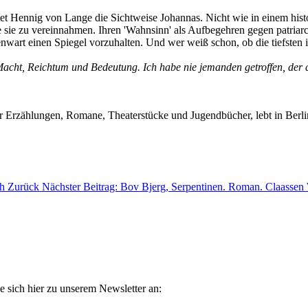
tet Hennig von Lange die Sichtweise Johannas. Nicht wie in einem hist
ne sie zu vereinnahmen. Ihren 'Wahnsinn' als Aufbegehren gegen patriar
genwart einen Spiegel vorzuhalten. Und wer weiß schon, ob die tiefsten
ht, Reichtum und Bedeutung. Ich habe nie jemanden getroffen, der da
 Erzählungen, Romane, Theaterstücke und Jugendbücher, lebt in Berli
ch
Zurück
Nächster Beitrag: Bov Bjerg, Serpentinen. Roman. Claassen
e sich hier zu unserem Newsletter an: