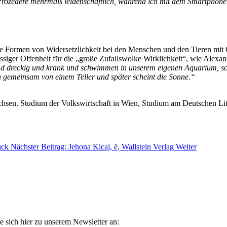
s Prozedere mehrmals leidenschaftlich, während ich mit dem Smartphon
e Formen von Widersetzlichkeit bei den Menschen und den Tieren mit G
ssiger Offenheit für die „große Zufallswolke Wirklichkeit“, wie Alexan
sind dreckig und krank und schwimmen in unserem eigenen Aquarium, so 
 gemeinsam von einem Teller und später scheint die Sonne.“
n. Studium der Volks­wirtschaft in Wien, Studium am Deutschen Litera
ück
Nächster Beitrag: Jehona Kicaj, ë, Wallstein Verlag
Weiter
e sich hier zu unserem Newsletter an: