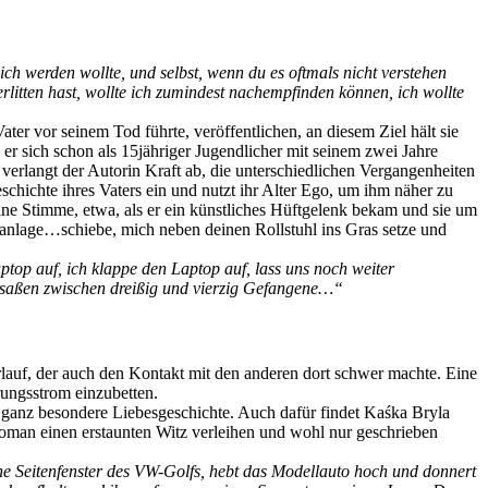
ch werden wollte, und selbst, wenn du es oftmals nicht verstehen
litten hast, wollte ich zumindest nachempfinden können, ich wollte
ater vor seinem Tod führte, veröffentlichen, an diesem Ziel hält sie
 er sich schon als 15jähriger Jugendlicher mit seinem zwei Jahre
verlangt der Autorin Kraft ab, die unterschiedlichen Vergangenheiten
Geschichte ihres Vaters ein und nutzt ihr Alter Ego, um ihm näher zu
ine Stimme, etwa, als er ein künstliches Hüftgelenk bekam und sie um
nanlage…schiebe, mich neben deinen Rollstuhl ins Gras setze und
Laptop auf, ich klappe den Laptop auf, lass uns noch weiter
e saßen zwischen dreißig und vierzig Gefangene…“
auf, der auch den Kontakt mit den anderen dort schwer machte. Eine
rungsstrom einzubetten.
e ganz besondere Liebesgeschichte. Auch dafür findet Kaśka Bryla
 Roman einen erstaunten Witz verleihen und wohl nur geschrieben
ne Seitenfenster des VW-Golfs, hebt das Modellauto hoch und donnert