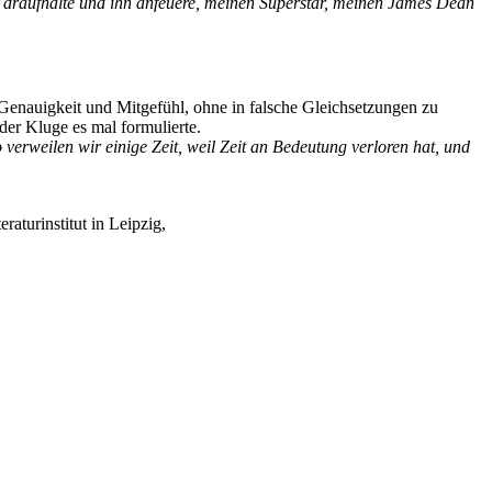
e draufhalte und ihn anfeuere, meinen Superstar, meinen James Dean
enauigkeit und Mitgefühl, ohne in falsche Gleichsetzungen zu
der Kluge es mal formulierte.
verweilen wir einige Zeit, weil Zeit an Bedeutung verloren hat, und
turinstitut in Leipzig,