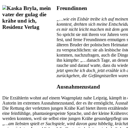
Freundinnen
„…wie ein Eisbär treibe ich auf meinen
konntest, drehten sich meine Entscheid
es mir nicht leicht machen mit dem ge
So spricht sie mit ihrem vor Jahren vers
fest, und ferne Freundinnen ermutigen s
älteren Bruder der polnischen Heimatar
zu versprachlichen: sie als lesbische ös
kommen, nachzufragen, auch die Dinge a
ihn kämpfte: „…danach Tage, an denen 
rauche und darauf warte, dass du wiede
jetzt spreche ich doch, jetzt erzähle ic
zurückgehen, die Gefängniszellen ware
Ausnahmezustand
Die Erzählerin wohnt auf einem Wagenplatz nahe Leipzig, kämpft in
Autorin im extremen Ausnahmezustand, der es ihr ermöglicht, Ausnahm
Die Rettung der verletzten jungen Krähe Karl bietet ihrem erzählend
eine feinfühlige, phantasiegespeiste Sprache, und der kleine Krähenv
werden konnten, weil sie selbst eine jungen Krähe gesundgepflegt und 
„
…am liebsten spielt er Suchspiele, wird davon ganz hibbelig, kräch