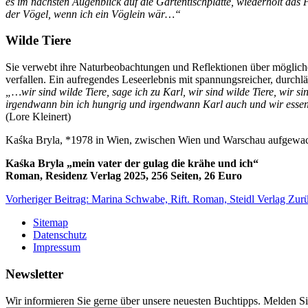
es im nächsten Augenblick auf die Gartentischplatte, wiederholt da
der Vögel, wenn ich ein Vöglein wär…“
Wilde Tiere
Sie verwebt ihre Naturbeobachtungen und Reflektionen über möglich
verfallen. Ein aufregendes Leseerlebnis mit spannungsreicher, durchlä
„…wir sind wilde Tiere, sage ich zu Karl, wir sind wilde Tiere, wir 
irgendwann bin ich hungrig und irgendwann Karl auch und wir essen
(Lore Kleinert)
Kaśka Bryla, *1978 in Wien, zwischen Wien und Warschau aufgewachse
Kaśka Bryla „mein vater der gulag die krähe und ich“
Roman, Residenz Verlag 2025, 256 Seiten, 26 Euro
Vorheriger Beitrag: Marina Schwabe, Rift. Roman, Steidl Verlag
Zur
Sitemap
Datenschutz
Impressum
Newsletter
Wir informieren Sie gerne über unsere neuesten Buchtipps. Melden Si