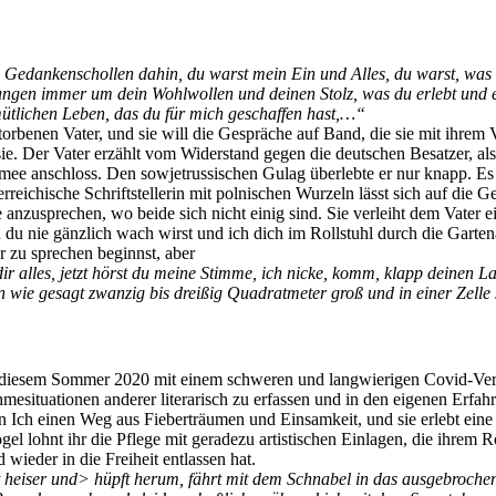
 Gedankenschollen dahin, du warst mein Ein und Alles, du warst, was i
ungen immer um dein Wohlwollen und deinen Stolz, was du erlebt und er
mütlichen Leben, das du für mich geschaffen hast,…“
torbenen Vater, und sie will die Gespräche auf Band, die sie mit ihrem V
ie. Der Vater erzählt vom Widerstand gegen die deutschen Besatzer, als
mee anschloss. Den sowjetrussischen Gulag überlebte er nur knapp. Es 
terreichische Schriftstellerin mit polnischen Wurzeln lässt sich auf die 
nzusprechen, wo beide sich nicht einig sind. Sie verleiht dem Vater e
du nie gänzlich wach wirst und ich dich im Rollstuhl durch die Garte
r zu sprechen beginnst, aber
h dir alles, jetzt hörst du meine Stimme, ich nicke, komm, klapp deinen 
n wie gesagt zwanzig bis dreißig Quadratmeter groß und in einer Zell
 diesem Sommer 2020 mit einem schweren und langwierigen Covid-Verl
esituationen anderer literarisch zu erfassen und in den eigenen Erfah
en Ich einen Weg aus Fieberträumen und Einsamkeit, und sie erlebt ein
ogel lohnt ihr die Pflege mit geradezu artistischen Einlagen, die ihrem
wieder in die Freiheit entlassen hat.
zt heiser und> hüpft herum, fährt mit dem Schnabel in das ausgebroche