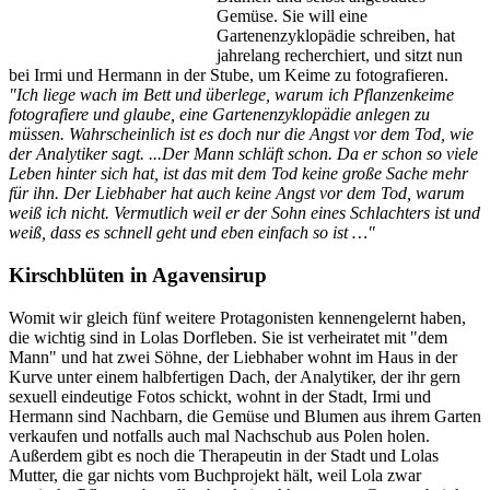
Gemüse. Sie will eine
Gartenenzyklopädie schreiben, hat
jahrelang recherchiert, und sitzt nun
bei Irmi und Hermann in der Stube, um Keime zu fotografieren.
"Ich liege wach im Bett und überlege, warum ich Pflanzenkeime
fotografiere und glaube, eine Gartenenzyklopädie anlegen zu
müssen. Wahrscheinlich ist es doch nur die Angst vor dem Tod, wie
der Analytiker sagt. ...Der Mann schläft schon. Da er schon so viele
Leben hinter sich hat, ist das mit dem Tod keine große Sache mehr
für ihn. Der Liebhaber hat auch keine Angst vor dem Tod, warum
weiß ich nicht. Vermutlich weil er der Sohn eines Schlachters ist und
weiß, dass es schnell geht und eben einfach so ist …"
Kirschblüten in Agavensirup
Womit wir gleich fünf weitere Protagonisten kennengelernt haben,
die wichtig sind in Lolas Dorfleben. Sie ist verheiratet mit "dem
Mann" und hat zwei Söhne, der Liebhaber wohnt im Haus in der
Kurve unter einem halbfertigen Dach, der Analytiker, der ihr gern
sexuell eindeutige Fotos schickt, wohnt in der Stadt, Irmi und
Hermann sind Nachbarn, die Gemüse und Blumen aus ihrem Garten
verkaufen und notfalls auch mal Nachschub aus Polen holen.
Außerdem gibt es noch die Therapeutin in der Stadt und Lolas
Mutter, die gar nichts vom Buchprojekt hält, weil Lola zwar