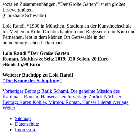
sozialen Zusammenhängen. "Der Große Garten" ist ein großes
Lesevergnügen.
(Christiane Schwalbe)
Lola Randl, *1980 in München, Studium an der Kunsthochschule
für Medien in Köln, Drehbuchautorin und Regisseurin für Kino und
Fernsehen, lebt in dem kleinen Ort Gerswalde in der
brandenburgischen Uckermark
Lola Randl "Der Große Garten"
Roman, Matthes & Seitz 2019, 320 Seiten, 20 Euro
eBook 15,99 Euro
Weiterer Buchtipp zu Lola Randl
"Die Krone der Schöpfung"
Vorheriger Beitrag: Rafik Schami, Die geheime Mission des
Kardinals. Roman. Hanser-Literaturverlage
Zurück
Nächster
Beitrag: Karen Köhler, Miroloi. Roman. Hanser Literaturverlage
Weiter
Sitemap
Datenschutz
Impressum