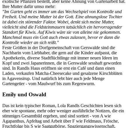
exotische Pflanzen bestellt, aber keine Ahnung von Gartenarbeit hat.
Ihre Mutter dafür umso mehr:
"Im Garten geht es immer um das Wechselspiel von Kontrolle und
Freiheit. Und meine Mutter ist der Gott. Eine ahnungslose Tochter
ist dabei ein störender Faktor. Wobei, denkt sich meine Mutter,
vielleicht sind die Feldsteinmauern tatsächlich ein hervorragender
Standort für Kiwis. Auf Kiwis wäre sie von alleine nie gekommen.
Manchmal muss ein Gott auch etwas zulassen, bevor er dann die
Kontrolle wieder an sich reißt."
Feste Größen in der Dorfgemeinschaft von Gerswalde sind die
Nachbarin vom Liebhaber, die gern auf die Kinder aufpasst, die
Apothekerin, diverse Stadtflüchtlinge mit immer neuen Ideen im
Kopf und zwei Japanerinnen, die in Gerswalde sesshaft geworden
sind. In Randls Haus eröffnen sie erst ein Café und dann einen
Laden, verkaufen Matcha-Cheesecake und gesalzene Kirschblüten
in Agavensirup. Und natürlich lebt hier auch jede Menge
Gartengetier - vom Maulwurf bis zum Regenwurm.
Emily und Oswald
Das ist kein typischer Roman, Lola Randls Geschichten lesen sich
eher wie spontane, mehr oder weniger ausführliche Notizen, die ein
stimmiges Gesamtbild ergeben, und sind sortiert - von A wie
Agapanthus, Apfeltag und Arbeit über F wie Feldmaus, Frösche,
Fruchtfolge bis S wie Saatgutbörse, Spaziergangswissenschaft,