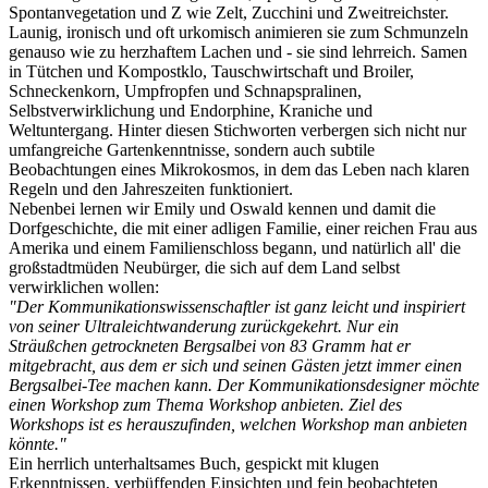
Spontanvegetation und Z wie Zelt, Zucchini und Zweitreichster.
Launig, ironisch und oft urkomisch animieren sie zum Schmunzeln
genauso wie zu herzhaftem Lachen und - sie sind lehrreich. Samen
in Tütchen und Kompostklo, Tauschwirtschaft und Broiler,
Schneckenkorn, Umpfropfen und Schnapspralinen,
Selbstverwirklichung und Endorphine, Kraniche und
Weltuntergang. Hinter diesen Stichworten verbergen sich nicht nur
umfangreiche Gartenkenntnisse, sondern auch subtile
Beobachtungen eines Mikrokosmos, in dem das Leben nach klaren
Regeln und den Jahreszeiten funktioniert.
Nebenbei lernen wir Emily und Oswald kennen und damit die
Dorfgeschichte, die mit einer adligen Familie, einer reichen Frau aus
Amerika und einem Familienschloss begann, und natürlich all' die
großstadtmüden Neubürger, die sich auf dem Land selbst
verwirklichen wollen:
"Der Kommunikationswissenschaftler ist ganz leicht und inspiriert
von seiner Ultraleichtwanderung zurückgekehrt. Nur ein
Sträußchen getrockneten Bergsalbei von 83 Gramm hat er
mitgebracht, aus dem er sich und seinen Gästen jetzt immer einen
Bergsalbei-Tee machen kann. Der Kommunikationsdesigner möchte
einen Workshop zum Thema Workshop anbieten. Ziel des
Workshops ist es herauszufinden, welchen Workshop man anbieten
könnte."
Ein herrlich unterhaltsames Buch, gespickt mit klugen
Erkenntnissen, verbüffenden Einsichten und fein beobachteten