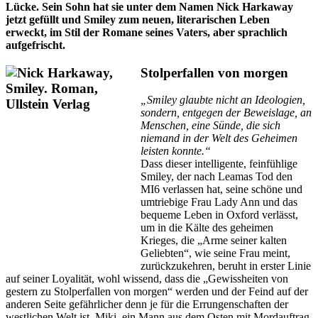
Lücke. Sein Sohn hat sie unter dem Namen Nick Harkaway
jetzt gefüllt und Smiley zum neuen, literarischen Leben
erweckt, im Stil der Romane seines Vaters, aber sprachlich
aufgefrischt.
Stolperfallen von morgen
„Smiley glaubte nicht an Ideologien,
sondern, entgegen der Beweislage, an
Menschen, eine Sünde, die sich
niemand in der Welt des Geheimen
leisten konnte.“
Dass dieser intelligente, feinfühlige
Smiley, der nach Leamas Tod den
MI6 verlassen hat, seine schöne und
umtriebige Frau Lady Ann und das
bequeme Leben in Oxford verlässt,
um in die Kälte des geheimen
Krieges, die „Arme seiner kalten
Geliebten“, wie seine Frau meint,
zurückzukehren, beruht in erster Linie
auf seiner Loyalität, wohl wissend, dass die „Gewissheiten von
gestern zu Stolperfallen von morgen“ werden und der Feind auf der
anderen Seite gefährlicher denn je für die Errungenschaften der
westlichen Welt ist. Miki, ein Mann aus dem Osten mit Mordauftrag,