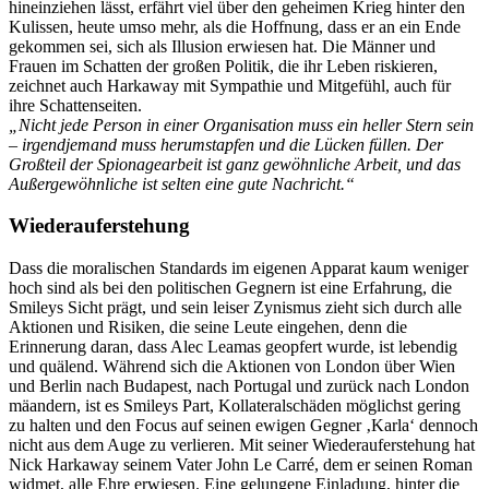
hineinziehen lässt, erfährt viel über den geheimen Krieg hinter den
Kulissen, heute umso mehr, als die Hoffnung, dass er an ein Ende
gekommen sei, sich als Illusion erwiesen hat. Die Männer und
Frauen im Schatten der großen Politik, die ihr Leben riskieren,
zeichnet auch Harkaway mit Sympathie und Mitgefühl, auch für
ihre Schattenseiten.
„Nicht jede Person in einer Organisation muss ein heller Stern sein
– irgendjemand muss herumstapfen und die Lücken füllen. Der
Großteil der Spionagearbeit ist ganz gewöhnliche Arbeit, und das
Außergewöhnliche ist selten eine gute Nachricht.“
Wiederauferstehung
Dass die moralischen Standards im eigenen Apparat kaum weniger
hoch sind als bei den politischen Gegnern ist eine Erfahrung, die
Smileys Sicht prägt, und sein leiser Zynismus zieht sich durch alle
Aktionen und Risiken, die seine Leute eingehen, denn die
Erinnerung daran, dass Alec Leamas geopfert wurde, ist lebendig
und quälend. Während sich die Aktionen von London über Wien
und Berlin nach Budapest, nach Portugal und zurück nach London
mäandern, ist es Smileys Part, Kollateralschäden möglichst gering
zu halten und den Focus auf seinen ewigen Gegner ‚Karla‘ dennoch
nicht aus dem Auge zu verlieren. Mit seiner Wiederauferstehung hat
Nick Harkaway seinem Vater John Le Carré, dem er seinen Roman
widmet, alle Ehre erwiesen. Eine gelungene Einladung, hinter die