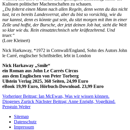
Kulissen politischer Machenschaften zu schauen.
„Du folterst einen Mann nach allen Regeln, denn wenn du das nicht
tust, ist es bereits Landesverrat, aber du bist so vorsichtig, wie du
nur kannst, denn es könnte gut sein, du sitzt morgen mit ihm in einer
Zelle und hoffst, der Bursche, der jetzt deinen Job hat, sieht die Welt
so klar wie du. Rein einsatztechnisch sehr kräftezehrend. Und
teuer.“
(Lore Kleinert)
Nick Harkaway, *1972 in Cornwall/England, Sohn des Autors John
le Carré, englischer Schriftsteller, lebt in London
Nick Harkaway „Smile“
ein Roman aus John Le Carrés Circus
aus dem Englischen von Peter Torberg
Ullstein Verlag 2025, 368 Seiten, 24,99 Euro
eBook 19,99 Euro, Hörbuch-Download. 23,99 Euro
Vorheriger Beitrag: Ian McEwan, Was wir wissen können.
Diogenes
Zurück
Nächster Beitrag: Anne Enright, Vogelkind.
Penguin
Weiter
Sitemap
Datenschutz
Impressum