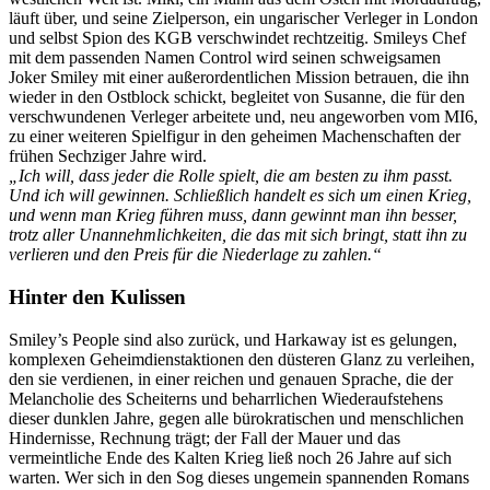
läuft über, und seine Zielperson, ein ungarischer Verleger in London
und selbst Spion des KGB verschwindet rechtzeitig. Smileys Chef
mit dem passenden Namen Control wird seinen schweigsamen
Joker Smiley mit einer außerordentlichen Mission betrauen, die ihn
wieder in den Ostblock schickt, begleitet von Susanne, die für den
verschwundenen Verleger arbeitete und, neu angeworben vom MI6,
zu einer weiteren Spielfigur in den geheimen Machenschaften der
frühen Sechziger Jahre wird.
„Ich will, dass jeder die Rolle spielt, die am besten zu ihm passt.
Und ich will gewinnen. Schließlich handelt es sich um einen Krieg,
und wenn man Krieg führen muss, dann gewinnt man ihn besser,
trotz aller Unannehmlichkeiten, die das mit sich bringt, statt ihn zu
verlieren und den Preis für die Niederlage zu zahlen.“
Hinter den Kulissen
Smiley’s People sind also zurück, und Harkaway ist es gelungen,
komplexen Geheimdienstaktionen den düsteren Glanz zu verleihen,
den sie verdienen, in einer reichen und genauen Sprache, die der
Melancholie des Scheiterns und beharrlichen Wiederaufstehens
dieser dunklen Jahre, gegen alle bürokratischen und menschlichen
Hindernisse, Rechnung trägt; der Fall der Mauer und das
vermeintliche Ende des Kalten Krieg ließ noch 26 Jahre auf sich
warten. Wer sich in den Sog dieses ungemein spannenden Romans