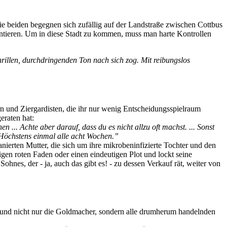
 Die beiden begegnen sich zufällig auf der Landstraße zwischen Cottbus
ntieren. Um in diese Stadt zu kommen, muss man harte Kontrollen
hrillen, durchdringenden Ton nach sich zog. Mit reibungslos
rn und Ziergardisten, die ihr nur wenig Entscheidungsspielraum
eraten hat:
en ... Achte aber darauf, dass du es nicht allzu oft machst. ... Sonst
.. Höchstens einmal alle acht Wochen.”
ierten Mutter, die sich um ihre mikrobeninfizierte Tochter und den
en roten Faden oder einen eindeutigen Plot und lockt seine
es, der - ja, auch das gibt es! - zu dessen Verkauf rät, weiter von
r, und nicht nur die Goldmacher, sondern alle drumherum handelnden