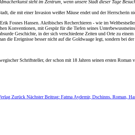
ldmacherkunst steht im Zentrum, wenn unsere Stadt dieser Tage Besuch
tadt, die mit einer Invasion weißer Mäuse endet und der Herrscherin ni
ik Fosnes Hansen. Akribisches Recherchieren - wie im Weltbestseller
rarischen Konventionen, mit Gespür für die Tiefen seines Unterbewussts
bsurde Geschichte, in der sich verschiedene Zeiten und Orte zu eine
die Ereignisse besser nicht auf die Goldwaage legt, sondern bei der 
scher Schriftsteller, der schon mit 18 Jahren seinen ersten Roman verö
Verlag
Zurück
Nächster Beitrag: Fatma Aydemir, Dschinns. Roman, H