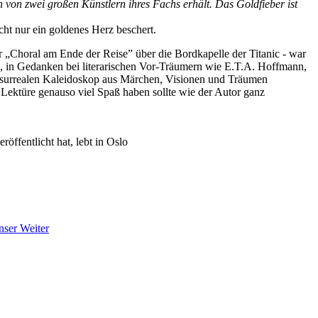
 von zwei großen Künstlern ihres Fachs erhält. Das Goldfieber ist
cht nur ein goldenes Herz beschert.
 „Choral am Ende der Reise” über die Bordkapelle der Titanic - war
eins, in Gedanken bei literarischen Vor-Träumern wie E.T.A. Hoffmann,
m surrealen Kaleidoskop aus Märchen, Visionen und Träumen
Lektüre genauso viel Spaß haben sollte wie der Autor ganz
ffentlicht hat, lebt in Oslo
anser
Weiter