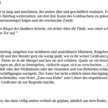
t
ist jung und unerfahren, der andere älter und geschäftlich routiniert.
Jüterbog weiterziehen, um dort ihre Kunst des Goldmachens zu präse
inreisestempel folgen und der erwünschte Zutritt:
gel des Stadttors beiseite, ein dritter blies die Pfeife, was einen sc
s Tor auf.”
 Jüterbog, umgeben von sichtbaren und unsichtbaren Ministern, Ratgebe
ilt und ihre Berater gern ein wenig quält, wie es ihr weiser Großvater g
. Nimm sie in die Mangel und lass sie sich erklären. Quäle sie ein bissch
fangen an, dich zu hintergehen, vielleicht sogar, sich zu verschwören. .
otilde oder den Wollmäusen oder der verarmten und von Behörden schikan
häftigungen nachgeht. Der Autor hat nicht wirklich einen durchgängig
hhändler, vom Hotel „Zum rosa Hahn” zum Lehrer des respektlosen Sohn
r Großvater sie zur Regentin machte.
zu, das dann völlig anders verläuft als geplant, nämlich aus dem Rude