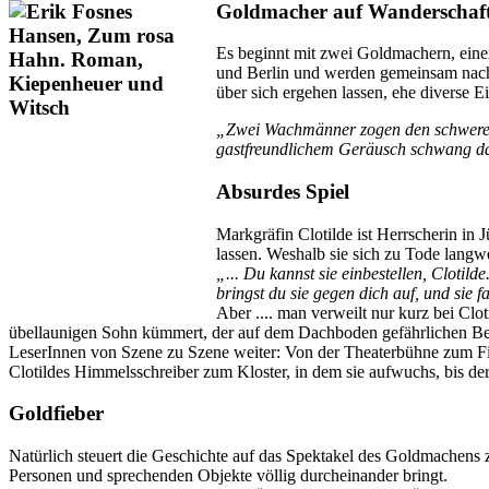
Goldmacher auf Wanderschaf
Es beginnt mit zwei Goldmachern, einer 
und Berlin und werden gemeinsam nach 
über sich ergehen lassen, ehe diverse E
„Zwei Wachmänner zogen den schweren Rie
gastfreundlichem Geräusch schwang da
Absurdes Spiel
Markgräfin Clotilde ist Herrscherin in
lassen. Weshalb sie sich zu Tode langwe
„... Du kannst sie einbestellen, Clotilde
bringst du sie gegen dich auf, und sie 
Aber .... man verweilt nur kurz bei Cl
übellaunigen Sohn kümmert, der auf dem Dachboden gefährlichen Besc
LeserInnen von Szene zu Szene weiter: Von der Theaterbühne zum Fisc
Clotildes Himmelsschreiber zum Kloster, in dem sie aufwuchs, bis de
Goldfieber
Natürlich steuert die Geschichte auf das Spektakel des Goldmachens 
Personen und sprechenden Objekte völlig durcheinander bringt.