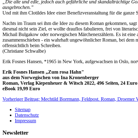
„Die alte und edle, jedoch auch gefährliche und skandalträchtige Go
ausgebrochen.”
Und mit ihm Clotildes Idee einer Benefizveranstaltung für die ganze S
Nachts im Traum sei ihm die Idee zu diesem Roman gekommen, sagt Er
diesmal nicht sein Ziel, er wollte drauflos fabulieren, frei von lite
Michail Bulgakow oder norwegischen Märchenerzählern. Es ist eine a
zusammenschieben - ein wahrhaft ungewöhnlicher Roman, bei dem man 
offensichtlich beim Schreiben.
(Christiane Schwalbe)
Erik Fosnes Hansen, *1965 in New York, aufgewachsen in Oslo, norwegi
Erik Fosnes Hansen „Zum rosa Hahn"
aus dem Norwegischen von Ina Kronenberger
Roman, Verlag Kiepenheuer & Witsch 2022, 496 Seiten, 24 Euro
eBook 19,99 Euro
Vorheriger Beitrag: Mechtild Borrmann, Feldpost. Roman, Droemer 
Sitemap
Datenschutz
Impressum
Newsletter