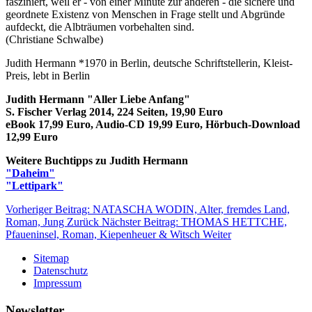
fasziniert, weil er - von einer Minute zur anderen - die sichere und
geordnete Existenz von Menschen in Frage stellt und Abgründe
aufdeckt, die Albträumen vorbehalten sind.
(Christiane Schwalbe)
Judith Hermann *1970 in Berlin, deutsche Schriftstellerin, Kleist-
Preis, lebt in Berlin
Judith Hermann "Aller Liebe Anfang"
S. Fischer Verlag 2014, 224 Seiten, 19,90 Euro
eBook 17,99 Euro, Audio-CD 19,99 Euro, Hörbuch-Download
12,99 Euro
Weitere Buchtipps zu Judith Hermann
"Daheim"
"Lettipark"
Vorheriger Beitrag: NATASCHA WODIN, Alter, fremdes Land,
Roman, Jung
Zurück
Nächster Beitrag: THOMAS HETTCHE,
Pfaueninsel, Roman, Kiepenheuer & Witsch
Weiter
Sitemap
Datenschutz
Impressum
Newsletter