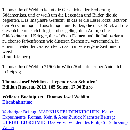
Thomas Josef Wehlim kennt die Geschichte der Eroberung
Südamerikas, und er weiß um die Legenden und Bilder, die sie
begleiten. Das imaginäre Geflecht, in das er die Leser lockt, lebt von
den Verzahnungen, Täuschungen und Fallen, die unser Blick auf die
Geschichte mit sich bringt, und es gelingt dem Autor, seine
Glücksritter und Krieger, die schönen Damen und die Indios darin
zu ebenso farbenfrohen wie düsteren Szenen zu versammeln, in
einem Theater der Grausamkeit, das in unsere eigene Zeit hinein
weist.
(Lore Kleinert)
Thomas Josef Wehlim *1966 in Witten/Ruhr, deutscher Autor, lebt
in Leipzig
Thomas Josef Wehlim - "Legende von Schatten"
Edition Rugerup 2013, 165 Seiten, 17,90 Euro
Weiterer Buchtipp zu Thomas Josef Wehlim
Eisenbahnzüge
Vorheriger Beitrag: MARKUS FELDENKIRCHEN, Keine
Experimente, Roman, Kein & Aber
Zurück
Nächster Beitrag:
ULRIKE EDSCHMID, Das Verschwinden des Philip S., Suhrkamp
Weiter