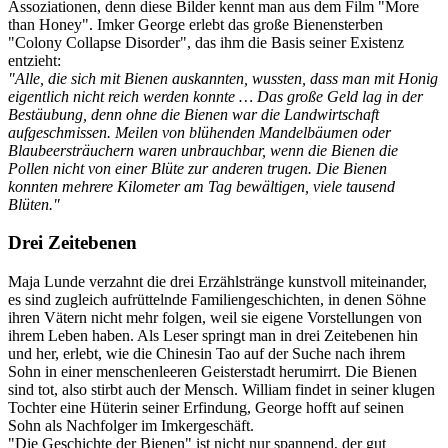
Assoziationen, denn diese Bilder kennt man aus dem Film "More
than Honey". Imker George erlebt das große Bienensterben
"Colony Collapse Disorder", das ihm die Basis seiner Existenz
entzieht:
"Alle, die sich mit Bienen auskannten, wussten, dass man mit Honig
eigentlich nicht reich werden konnte … Das große Geld lag in der
Bestäubung, denn ohne die Bienen war die Landwirtschaft
aufgeschmissen. Meilen von blühenden Mandelbäumen oder
Blaubeersträuchern waren unbrauchbar, wenn die Bienen die
Pollen nicht von einer Blüte zur anderen trugen. Die Bienen
konnten mehrere Kilometer am Tag bewältigen, viele tausend
Blüten."
Drei Zeitebenen
Maja Lunde verzahnt die drei Erzählstränge kunstvoll miteinander,
es sind zugleich aufrüttelnde Familiengeschichten, in denen Söhne
ihren Vätern nicht mehr folgen, weil sie eigene Vorstellungen von
ihrem Leben haben. Als Leser springt man in drei Zeitebenen hin
und her, erlebt, wie die Chinesin Tao auf der Suche nach ihrem
Sohn in einer menschenleeren Geisterstadt herumirrt. Die Bienen
sind tot, also stirbt auch der Mensch. William findet in seiner klugen
Tochter eine Hüterin seiner Erfindung, George hofft auf seinen
Sohn als Nachfolger im Imkergeschäft.
"Die Geschichte der Bienen" ist nicht nur spannend, der gut