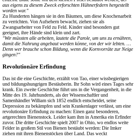
aus eigens zu diesem Zweck erforschten Hühnerfedern hergestellt
worden war."
Zu Hunderten hängen sie in den Bäumen, um diese Knochenarbeit
zu verrichten. Von Aufsehern bewacht, ziehen sie als
Zwangsarbeiter von Feld zu Feld. Kinder sind besonders gut
geeignet, ihre Hände sind klein und zart.
"Wir müssten alle arbeiten, lautete die Parole, um uns zu ernähren,
damit die Nahrung angebaut werden könne, von der wir lebten. …
Denn wer brauche schon Bildung, wenn die Kornvorräte zur Neige
gingen?"
Revolutionäre Erfindung
Das ist die eine Geschichte, erzählt von Tao, einer wissbegierigen
und bildungshungrigen Bestäuberin. Ihr Sohn wird eines Tages sehr
krank. Ein zweite Geschichte führt uns in die Vergangenheit, in die
Mitte des 19. Jahrhunderts, als der Wissenschaftler und
Samenhändler William sich 1852 endlich entscheidet, seine
Depression zu bekämpfen und sein Krankenlager verlässt, um eine
revolutionäre Erfindung zu machen: Einen ganz besonderen,
artgerechten Bienenstock. Leider kam ihm in Amerika ein Erfinder
zuvor. Die dritte Geschichte spielt 2007 in Ohio, wo endlos weite
Felder in großem Stil von Bienen bestäubt werden: Die Imker
ziehen mit ihren Bienenstöcken über Land. Das weckt