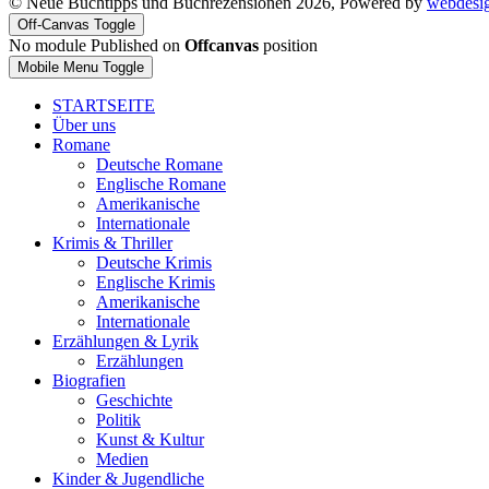
© Neue Buchtipps und Buchrezensionen 2026, Powered by
webdesi
Off-Canvas Toggle
No module Published on
Offcanvas
position
Mobile Menu Toggle
STARTSEITE
Über uns
Romane
Deutsche Romane
Englische Romane
Amerikanische
Internationale
Krimis & Thriller
Deutsche Krimis
Englische Krimis
Amerikanische
Internationale
Erzählungen & Lyrik
Erzählungen
Biografien
Geschichte
Politik
Kunst & Kultur
Medien
Kinder & Jugendliche