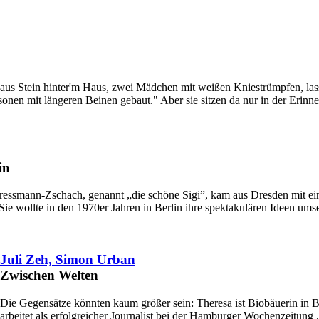
k aus Stein hinter'm Haus, zwei Mädchen mit weißen Kniestrümpfen, las
onen mit längeren Beinen gebaut." Aber sie sitzen da nur in der Erinn
in
Kressmann-Zschach, genannt „die schöne Sigi”, kam aus Dresden mit e
Sie wollte in den 1970er Jahren in Berlin ihre spektakulären Ideen um
Juli Zeh, Simon Urban
Zwischen Welten
Die Gegensätze könnten kaum größer sein: Theresa ist Biobäuerin in 
arbeitet als erfolgreicher Journalist bei der Hamburger Wochenzeitun