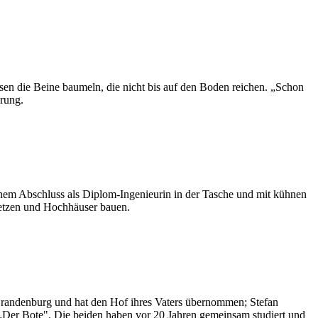
sen die Beine baumeln, die nicht bis auf den Boden reichen. „Schon
erung.
inem Abschluss als Diplom-Ingenieurin in der Tasche und mit kühnen
setzen und Hochhäuser bauen.
Brandenburg und hat den Hof ihres Vaters übernommen; Stefan
g „Der Bote". Die beiden haben vor 20 Jahren gemeinsam studiert und