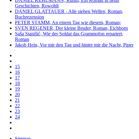
DANIEL KEHLMANN, Ruhm, Ein Roman in neun
Geschichten, Rowohlt
DANIEL GLATTAUER - Alle sieben Wellen, Roman,
Buchrezension
PETER STAMM, An einem Tag wie diesem, Roman;
SVEN REGENER, Der kleine Bruder, Roman, Eichborn
Saša Stanišić, Wie der Soldat das Grammofon repariert,
Roman
Jakob Hein, Vor mir den Tag und hinter mir die Nacht, Piper
15
16
17
18
19
20
21
22
23
24
Sitemap