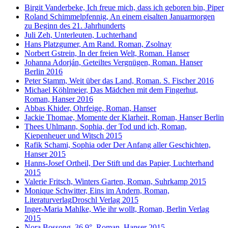
Birgit Vanderbeke, Ich freue mich, dass ich geboren bin, Piper
Roland Schimmelpfennig, An einem eisalten Januarmorgen
zu Beginn des 21. Jahrhunderts
Juli Zeh, Unterleuten, Luchterhand
Hans Platzgumer, Am Rand. Roman, Zsolnay
Norbert Gstrein, In der freien Welt, Roman. Hanser
Johanna Adorján, Geteiltes Vergnügen, Roman. Hanser
Berlin 2016
Peter Stamm, Weit über das Land, Roman. S. Fischer 2016
Michael Köhlmeier, Das Mädchen mit dem Fingerhut,
Roman, Hanser 2016
Abbas Khider, Ohrfeige, Roman, Hanser
Jackie Thomae, Momente der Klarheit, Roman, Hanser Berlin
Thees Uhlmann, Sophia, der Tod und ich, Roman,
Kiepenheuer und Witsch 2015
Rafik Schami, Sophia oder Der Anfang aller Geschichten,
Hanser 2015
Hanns-Josef Ortheil, Der Stift und das Papier, Luchterhand
2015
Valerie Fritsch, Winters Garten, Roman, Suhrkamp 2015
Monique Schwitter, Eins im Andern, Roman,
LiteraturverlagDroschl Verlag 2015
Inger-Maria Mahlke, Wie ihr wollt, Roman, Berlin Verlag
2015
Nora Bossong, 36,9°, Roman, Hanser 2015