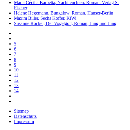
Maria Cécilia Barbetta, Nachtleuchten. Roman. Verlag S.
Fischer
Helene Hegemann, Bungalow, Roman, Hanser-Berlin
Maxim Biller, Sechs Koffer, KiWi
Susanne Röckel, Der Vogelgott, Roman, Jung und Jung
5
6
7
8
9
10
11
12
13
14
Sitemap
Datenschutz
Impressum