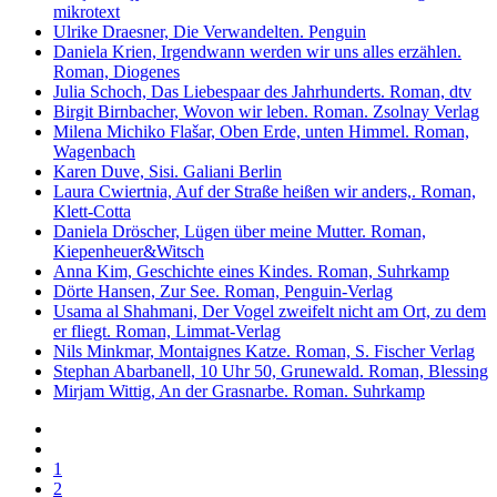
mikrotext
Ulrike Draesner, Die Verwandelten. Penguin
Daniela Krien, Irgendwann werden wir uns alles erzählen.
Roman, Diogenes
Julia Schoch, Das Liebespaar des Jahrhunderts. Roman, dtv
Birgit Birnbacher, Wovon wir leben. Roman. Zsolnay Verlag
Milena Michiko Flašar, Oben Erde, unten Himmel. Roman,
Wagenbach
Karen Duve, Sisi. Galiani Berlin
Laura Cwiertnia, Auf der Straße heißen wir anders,. Roman,
Klett-Cotta
Daniela Dröscher, Lügen über meine Mutter. Roman,
Kiepenheuer&Witsch
Anna Kim, Geschichte eines Kindes. Roman, Suhrkamp
Dörte Hansen, Zur See. Roman, Penguin-Verlag
Usama al Shahmani, Der Vogel zweifelt nicht am Ort, zu dem
er fliegt. Roman, Limmat-Verlag
Nils Minkmar, Montaignes Katze. Roman, S. Fischer Verlag
Stephan Abarbanell, 10 Uhr 50, Grunewald. Roman, Blessing
Mirjam Wittig, An der Grasnarbe. Roman. Suhrkamp
1
2